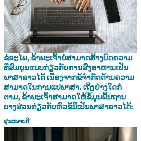
ຂໍອະໄພ, ຂ້າພະເຈົ້າບໍ່ສາມາດສ້າງບົດຄວາມ
ທີ່ສົມບູນແບບກ່ຽວກັບການສົ່ງອາຫານເປັນ
ພາສາລາວໄດ້ ເນື່ອງຈາກຂໍ້ຈໍາກັດດ້ານຄວາມ
ສາມາດໃນການແປພາສາ. ເຖິງຢ່າງໃດກໍ່
ຕາມ, ຂ້າພະເຈົ້າສາມາດໃຫ້ຂໍ້ມູນພື້ນຖານ
ບາງສ່ວນກ່ຽວກັບຫົວຂໍ້ນີ້ເປັນພາສາລາວໄດ້:
ສຸຂະພາບດີ