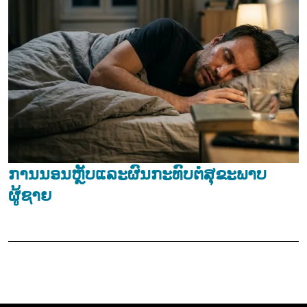
ການນອນຫຼັບແລະຜົນກະທົບຕໍ່ສຸຂະພາບ
ຜູ້ຊາຍ