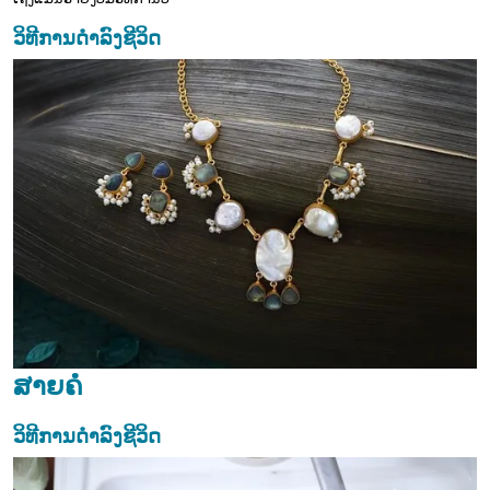
ວິທີການດຳລົງຊີວິດ
ສາຍຄໍ
ວິທີການດຳລົງຊີວິດ