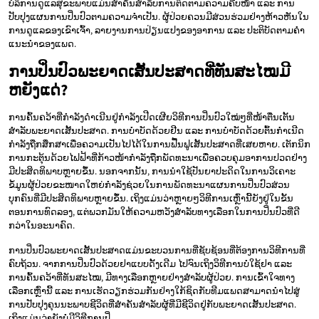
ບໍລິການດູແລສຸຂະພາບແມ່ນສຳຄັນສຳລັບການຕິດຕາມຄວາມຄືບໜ້າ ແລະ ການ
ປັບປຸງແຜນການປິ່ນປົວຕາມຄວາມຈຳເປັນ. ຜູ້ປ່ວຍຄວນມີສ່ວນຮ່ວມຢ່າງຫ້າວຫັນໃນ
ການດູແລຂອງເຂົາເຈົ້າ, ລາຍງານການປ່ຽນແປງຂອງອາການ ແລະ ປະຕິບັດຕາມຄຳ
ແນະນຳຂອງແພດ.
ການປິ່ນປົວພະຍາດເສັ້ນປະສາດທີ່ທັນສະໄໝມີ
ຫຍັງແດ່?
ການຄົ້ນຄວ້າທີ່ກຳລັງດຳເນີນຢູ່ກຳລັງເປີດເຜີຍວິທີການປິ່ນປົວໃໝ່ໆທີ່ໜ້າຕື່ນເຕັ້ນ
ສຳລັບພະຍາດເສັ້ນປະສາດ. ການບຳບັດດ້ວຍຢີນ ແລະ ການບຳບັດດ້ວຍຕົ້ນກຳເນີດ
ກຳລັງຖືກສຶກສາເພື່ອຄວາມເປັນໄປໄດ້ໃນການຟື້ນຟູເສັ້ນປະສາດທີ່ເສຍຫາຍ. ເຕັກນິກ
ການກະຕຸ້ນດ້ວຍໄຟຟ້າທີ່ກ້າວໜ້າກຳລັງຖືກພັດທະນາເພື່ອຄວບຄຸມອາການປວດຢ່າງ
ມີປະສິດທິພາບຫຼາຍຂຶ້ນ. ນອກຈາກນັ້ນ, ການນຳໃຊ້ປັນຍາປະດິດໃນການວິເຄາະ
ຂໍ້ມູນຜູ້ປ່ວຍຂະໜາດໃຫຍ່ກຳລັງຊ່ວຍໃນການພັດທະນາແຜນການປິ່ນປົວສ່ວນ
ບຸກຄົນທີ່ມີປະສິດທິພາບຫຼາຍຂຶ້ນ. ເຖິງແມ່ນວ່າຫຼາຍໆວິທີການເຫຼົ່ານີ້ຍັງຢູ່ໃນຂັ້ນ
ຕອນການທົດລອງ, ແຕ່ພວກມັນໃຫ້ຄວາມຫວັງສຳລັບທາງເລືອກໃນການປິ່ນປົວທີ່ດີ
ກວ່າໃນອະນາຄົດ.
ການປິ່ນປົວພະຍາດເສັ້ນປະສາດແມ່ນຂະບວນການທີ່ຊັບຊ້ອນທີ່ຕ້ອງການວິທີການທີ່
ຄົບຖ້ວນ. ຈາກການປິ່ນປົວດ້ວຍຢາແບບດັ້ງເດີມ ໄປຈົນເຖິງວິທີການບໍ່ໃຊ້ຢາ ແລະ
ການຄົ້ນຄວ້າທີ່ທັນສະໄໝ, ມີທາງເລືອກຫຼາຍຢ່າງສຳລັບຜູ້ປ່ວຍ. ການເຂົ້າໃຈທາງ
ເລືອກເຫຼົ່ານີ້ ແລະ ການເຮັດວຽກຮ່ວມກັນຢ່າງໃກ້ຊິດກັບທີມແພດສາມາດນຳໄປສູ່
ການປັບປຸງຄຸນນະພາບຊີວິດທີ່ສຳຄັນສຳລັບຜູ້ທີ່ມີຊີວິດຢູ່ກັບພະຍາດເສັ້ນປະສາດ.
ເຖິງແມ່ນວ່າຍັງບໍ່ມີວິທີການປິ່