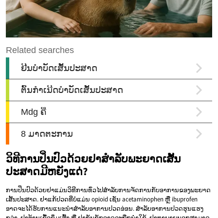
ວິທີການປິ່ນປົວດ້ວຍຢາສຳລັບພະຍາດເສັ້ນ
ປະສາດມີຫຍັງແດ່?
ການປິ່ນປົວດ້ວຍຢາແມ່ນວິທີການທົ່ວໄປສຳລັບການຈັດການກັບອາການຂອງພະຍາດ
ເສັ້ນປະສາດ. ຢາແກ້ປວດທີ່ບໍ່ແມ່ນ opioid ເຊັ່ນ acetaminophen ຫຼື ibuprofen
ອາດຈະໄດ້ຮັບການແນະນຳສຳລັບອາການປວດອ່ອນ. ສຳລັບອາການປວດຮຸນແຮງ
ກວ່າ, ຢາຕ້ານເຊື້ອຊຶມເສົ້າ ຫຼື ຢາກັນຊັກອາດຈະຖືກນຳໃຊ້. ຢາທາພາຍນອກສາມາດ