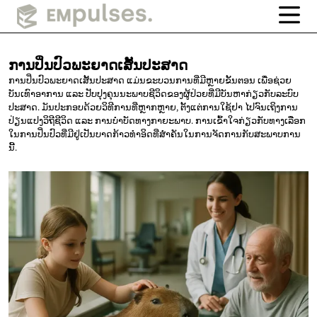
ການປິ່ນປົວພະຍາດເສັ້ນປະສາດ
ການປິ່ນປົວພະຍາດເສັ້ນປະສາດ ແມ່ນຂະບວນການທີ່ມີຫຼາຍຂັ້ນຕອນ ເພື່ອຊ່ວຍ
ບັນເທົາອາການ ແລະ ປັບປຸງຄຸນນະພາບຊີວິດຂອງຜູ້ປ່ວຍທີ່ມີບັນຫາກ່ຽວກັບລະບົບ
ປະສາດ. ມັນປະກອບດ້ວຍວິທີການທີ່ຫຼາກຫຼາຍ, ຕັ້ງແຕ່ການໃຊ້ຢາ ໄປຈົນເຖິງການ
ປ່ຽນແປງວິຖີຊີວິດ ແລະ ການບຳບັດທາງກາຍະພາບ. ການເຂົ້າໃຈກ່ຽວກັບທາງເລືອກ
ໃນການປິ່ນປົວທີ່ມີຢູ່ເປັນບາດກ້າວທຳອິດທີ່ສຳຄັນໃນການຈັດການກັບສະພາບການ
ນີ້.