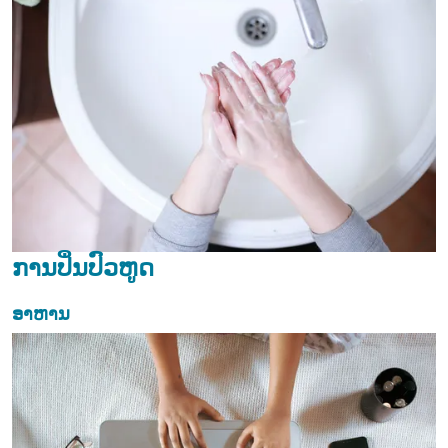
ການປິ່ນປົວຫູດ
ອາຫານ