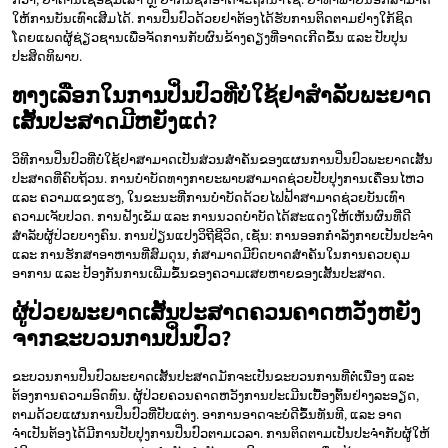
ໃຫ້ການບັນເທົາເສີມໄດ້. ການປິ່ນປົວດ້ວຍຢາຕ້ອງໄດ້ຮັບການຕິດຕາມຢ່າງໃກ້ຊິດ
ໂດຍແພດຜູ້ຊ່ຽວຊານເພື່ອຈັດການກັບຜົນຂ້າງຄຽງທີ່ອາດເກີດຂຶ້ນ ແລະ ປັບປຸນ
ປະສິດທິພາບ.
ທາງເລືອກໃນການປິ່ນປົວທີ່ບໍ່ໃຊ້ຢາສຳລັບພະຍາດ
ເສັ້ນປະສາດມີຫຍັງແດ່?
ວິທີການປິ່ນປົວທີ່ບໍ່ໃຊ້ຢາສາມາດເປັນສ່ວນສຳຄັນຂອງແຜນການປິ່ນປົວພະຍາດເສັ້ນ
ປະສາດທີ່ຄົບຖ້ວນ. ການບຳບັດທາງກາຍະພາບສາມາດຊ່ວຍປັບປຸງການເຄື່ອນໄຫວ
ແລະ ຄວາມແຂງແຮງ, ໃນຂະນະທີ່ການບຳບັດດ້ວຍໄຟຟ້າສາມາດຊ່ວຍບັນເທົາ
ຄວາມເຈັບປວດ. ການຝັງເຂັມ ແລະ ການນວດບຳບັດໄດ້ສະແດງໃຫ້ເຫັນຜົນທີ່ດີ
ສຳລັບຜູ້ປ່ວຍບາງຄົນ. ການປ່ຽນແປງວິຖີຊີວິດ, ເຊັ່ນ: ການອອກກຳລັງກາຍເປັນປະຈຳ
ແລະ ການຮັກສາອາຫານທີ່ສົມດຸນ, ກໍ່ສາມາດມີບົດບາດສຳຄັນໃນການຄວບຄຸມ
ອາການ ແລະ ປ້ອງກັນການເພີ່ມຂຶ້ນຂອງຄວາມເສຍຫາຍຂອງເສັ້ນປະສາດ.
ຜູ້ປ່ວຍພະຍາດເສັ້ນປະສາດຄວນຄາດຫວັງຫຍັງ
ຈາກຂະບວນການປິ່ນປົວ?
ຂະບວນການປິ່ນປົວພະຍາດເສັ້ນປະສາດມັກຈະເປັນຂະບວນການທີ່ຕໍ່ເນື່ອງ ແລະ
ຕ້ອງການຄວາມອົດທົນ. ຜູ້ປ່ວຍຄວນຄາດຫວັງການປະເມີນເບື້ອງຕົ້ນຢ່າງລະອຽດ,
ຕາມດ້ວຍແຜນການປິ່ນປົວທີ່ປັບແຕ່ງ. ອາການອາດຈະບໍ່ດີຂຶ້ນທັນທີ, ແລະ ອາດ
ຈຳເປັນຕ້ອງໄດ້ມີການປັບປຸງການປິ່ນປົວຕາມເວລາ. ການຕິດຕາມເປັນປະຈຳກັບຜູ້ໃຫ້