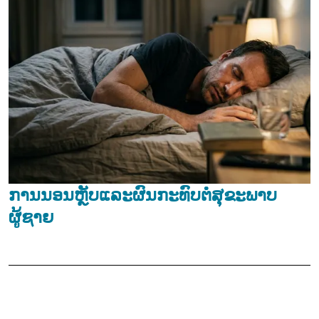
ການນອນຫຼັບແລະຜົນກະທົບຕໍ່ສຸຂະພາບ
ຜູ້ຊາຍ