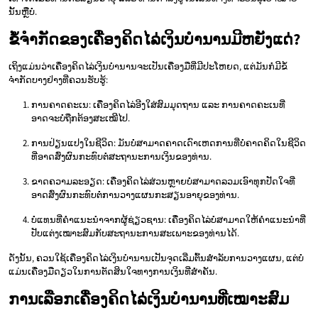
ນັ້ນຫຼືບໍ່.
ຂໍ້ຈຳກັດຂອງເຄື່ອງຄິດໄລ່ເງິນບຳນານມີຫຍັງແດ່?
ເຖິງແມ່ນວ່າເຄື່ອງຄິດໄລ່ເງິນບຳນານຈະເປັນເຄື່ອງມືທີ່ມີປະໂຫຍດ, ແຕ່ມັນກໍ່ມີຂໍ້
ຈຳກັດບາງຢ່າງທີ່ຄວນຮັບຮູ້:
ການຄາດຄະເນ: ເຄື່ອງຄິດໄລ່ອີງໃສ່ສົມມຸດຖານ ແລະ ການຄາດຄະເນທີ່
ອາດຈະບໍ່ຖືກຕ້ອງສະເໝີໄປ.
ການປ່ຽນແປງໃນຊີວິດ: ມັນບໍ່ສາມາດຄາດເດົາເຫດການທີ່ບໍ່ຄາດຄິດໃນຊີວິດ
ທີ່ອາດສົ່ງຜົນກະທົບຕໍ່ສະຖານະການເງິນຂອງທ່ານ.
ຂາດຄວາມລະອຽດ: ເຄື່ອງຄິດໄລ່ສ່ວນຫຼາຍບໍ່ສາມາດລວມເອົາທຸກປັດໃຈທີ່
ອາດສົ່ງຜົນກະທົບຕໍ່ການວາງແຜນກະສຽນອາຍຸຂອງທ່ານ.
ບໍ່ແທນທີ່ຄຳແນະນຳຈາກຜູ້ຊ່ຽວຊານ: ເຄື່ອງຄິດໄລ່ບໍ່ສາມາດໃຫ້ຄຳແນະນຳທີ່
ປັບແຕ່ງເໝາະສົມກັບສະຖານະການສະເພາະຂອງທ່ານໄດ້.
ດັ່ງນັ້ນ, ຄວນໃຊ້ເຄື່ອງຄິດໄລ່ເງິນບຳນານເປັນຈຸດເລີ່ມຕົ້ນສຳລັບການວາງແຜນ, ແຕ່ບໍ່
ແມ່ນເຄື່ອງມືດຽວໃນການຕັດສິນໃຈທາງການເງິນທີ່ສຳຄັນ.
ການເລືອກເຄື່ອງຄິດໄລ່ເງິນບຳນານທີ່ເໝາະສົມ