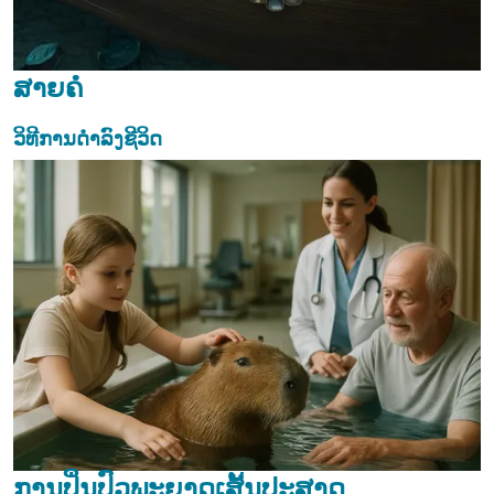
ສາຍຄໍ
ວິທີການດຳລົງຊີວິດ
ການປິ່ນປົວພະຍາດເສັ້ນປະສາດ