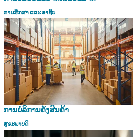
ການສຶກສາ ແລະ ອາຊີບ
ການບໍລິການຄັງສິນຄ້າ
ສຸຂະພາບດີ