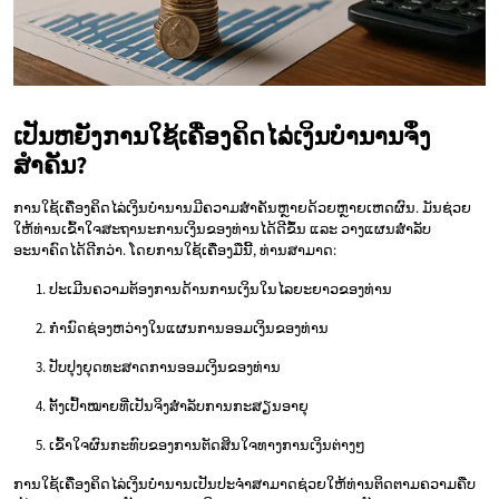
ເປັນຫຍັງການໃຊ້ເຄື່ອງຄິດໄລ່ເງິນບຳນານຈຶ່ງ
ສຳຄັນ?
ການໃຊ້ເຄື່ອງຄິດໄລ່ເງິນບຳນານມີຄວາມສຳຄັນຫຼາຍດ້ວຍຫຼາຍເຫດຜົນ. ມັນຊ່ວຍ
ໃຫ້ທ່ານເຂົ້າໃຈສະຖານະການເງິນຂອງທ່ານໄດ້ດີຂຶ້ນ ແລະ ວາງແຜນສຳລັບ
ອະນາຄົດໄດ້ດີກວ່າ. ໂດຍການໃຊ້ເຄື່ອງມືນີ້, ທ່ານສາມາດ:
ປະເມີນຄວາມຕ້ອງການດ້ານການເງິນໃນໄລຍະຍາວຂອງທ່ານ
ກຳນົດຊ່ອງຫວ່າງໃນແຜນການອອມເງິນຂອງທ່ານ
ປັບປຸງຍຸດທະສາດການອອມເງິນຂອງທ່ານ
ຕັ້ງເປົ້າໝາຍທີ່ເປັນຈິງສຳລັບການກະສຽນອາຍຸ
ເຂົ້າໃຈຜົນກະທົບຂອງການຕັດສິນໃຈທາງການເງິນຕ່າງໆ
ການໃຊ້ເຄື່ອງຄິດໄລ່ເງິນບຳນານເປັນປະຈຳສາມາດຊ່ວຍໃຫ້ທ່ານຕິດຕາມຄວາມຄືບ