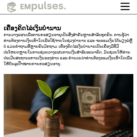
ເຄື່ອງຄິດໄລ່ເງິນບຳນານ
ການວາງແຜນເພື່ອການກະສຽນອາຍຸເປັນສິ່ງສຳຄັນຫຼາຍສຳລັບທຸກຄົນ. ການຮູ້ວ່າ
ທ່ານຕ້ອງການເງິນເທົ່າໃດເພື່ອໃຊ້ຈ່າຍໃນຊ່ວງບຳນານ ແລະ ຈະອອມເງິນໄດ້ພຽງພໍຫຼື
ບໍ່ ແມ່ນຄຳຖາມທີ່ຫຼາຍຄົນມັກຖາມ. ເຄື່ອງຄິດໄລ່ເງິນບຳນານເປັນເຄື່ອງມືທີ່ມີ
ປະໂຫຍດຫຼາຍໃນການຊ່ວຍວາງແຜນການເງິນສຳລັບອະນາຄົດ. ມັນຊ່ວຍໃຫ້ທ່ານ
ປະເມີນສະຖານະການເງິນຂອງທ່ານ ແລະ ຄຳນວນວ່າທ່ານຕ້ອງອອມເງິນເທົ່າໃດເພື່ອ
ໃຫ້ບັນລຸເປົ້າໝາຍການກະສຽນອາຍຸ.