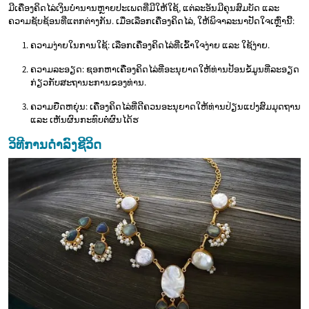
ມີເຄື່ອງຄິດໄລ່ເງິນບຳນານຫຼາຍປະເພດທີ່ມີໃຫ້ໃຊ້, ແຕ່ລະອັນມີຄຸນສົມບັດ ແລະ
ຄວາມຊັບຊ້ອນທີ່ແຕກຕ່າງກັນ. ເມື່ອເລືອກເຄື່ອງຄິດໄລ່, ໃຫ້ພິຈາລະນາປັດໃຈເຫຼົ່ານີ້:
ຄວາມງ່າຍໃນການໃຊ້: ເລືອກເຄື່ອງຄິດໄລ່ທີ່ເຂົ້າໃຈງ່າຍ ແລະ ໃຊ້ງ່າຍ.
ຄວາມລະອຽດ: ຊອກຫາເຄື່ອງຄິດໄລ່ທີ່ອະນຸຍາດໃຫ້ທ່ານປ້ອນຂໍ້ມູນທີ່ລະອຽດ
ກ່ຽວກັບສະຖານະການຂອງທ່ານ.
ຄວາມຍືດຫຍຸ່ນ: ເຄື່ອງຄິດໄລ່ທີ່ດີຄວນອະນຸຍາດໃຫ້ທ່ານປ່ຽນແປງສົມມຸດຖານ
ແລະ ເຫັນຜົນກະທົບຕໍ່ຜົນໄດ້ຮ
ວິທີການດຳລົງຊີວິດ