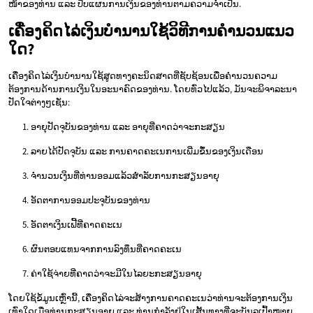
ໜ້າຂອງທ່ານ ແລະ ປັບແຜນການເງິນຂອງທ່ານຕາມຄວາມຈຳເປັນ.
ເຄື່ອງຄິດໄລ່ເງິນບຳນານໃຊ້ວິທີການຄຳນວນແນວ
ໃດ?
ເຄື່ອງຄິດໄລ່ເງິນບຳນານໃຊ້ສູດທາງຄະນິດສາດທີ່ຊັບຊ້ອນເພື່ອຄຳນວນຄວາມ
ຕ້ອງການດ້ານການເງິນໃນອະນາຄົດຂອງທ່ານ. ໂດຍທົ່ວໄປແລ້ວ, ມັນຈະພິຈາລະນາ
ປັດໃຈຕ່າງໆເຊັ່ນ:
ອາຍຸປັດຈຸບັນຂອງທ່ານ ແລະ ອາຍຸທີ່ຄາດວ່າຈະກະສຽນ
ລາຍໄດ້ປັດຈຸບັນ ແລະ ການຄາດຄະເນການເພີ່ມຂຶ້ນຂອງເງິນເດືອນ
ຈຳນວນເງິນທີ່ທ່ານອອມແລ້ວສຳລັບການກະສຽນອາຍຸ
ອັດຕາການອອມປະຈຸບັນຂອງທ່ານ
ອັດຕາເງິນເຟີ້ທີ່ຄາດຄະເນ
ຜົນຕອບແທນຈາກການລົງທຶນທີ່ຄາດຄະເນ
ຄ່າໃຊ້ຈ່າຍທີ່ຄາດວ່າຈະມີໃນໄລຍະກະສຽນອາຍຸ
ໂດຍໃຊ້ຂໍ້ມູນເຫຼົ່ານີ້, ເຄື່ອງຄິດໄລ່ຈະສ້າງການຄາດຄະເນວ່າທ່ານຈະຕ້ອງການເງິນ
ເທົ່າໃດເມື່ອທ່ານກະສຽນອາຍຸ ແລະ ທ່ານກຳລັງຢູ່ໃນເສັ້ນທາງທີ່ຈະບັນລຸເປົ້າໝາຍ