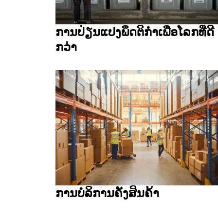
ການປ່ຽນແປງພຶດຕິກໍາເພື່ອໂລກທີ່ດີ
ກວ່າ
ການບໍລິການຄັງສິນຄ້າ