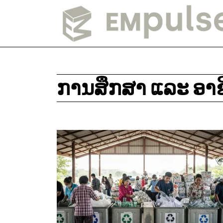
ການສຶກສາ ແລະ ອາຊ