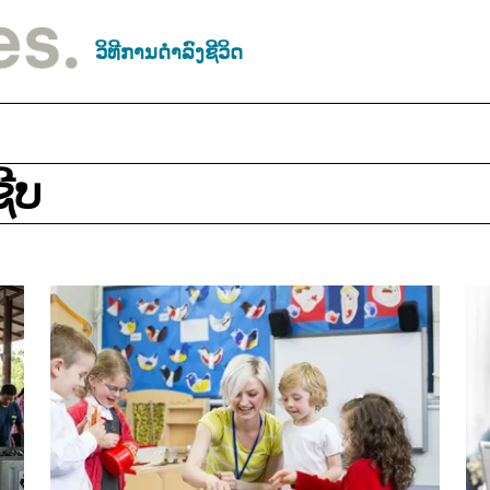
ວິທີການດຳລົງຊີວິດ
ີບ