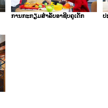
ການກະກຽມສຳລັບອາຊີບຄູເດັກ
ປ