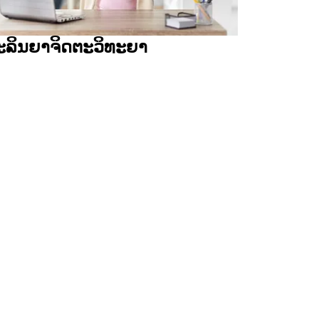
ະລິນຍາຈິດຕະວິທະຍາ