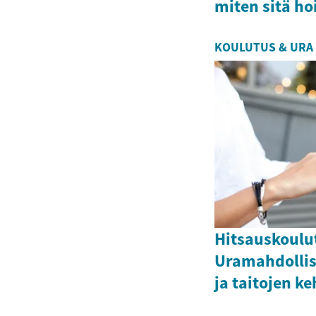
miten sitä h
KOULUTUS & URA
Hitsauskoulu
Uramahdolli
ja taitojen k