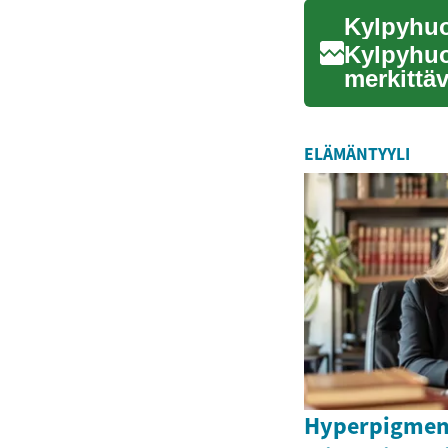
Kylpyhuo
merkittä
Se vaatii 
ELÄMÄNTYYLI
Hyperpigmenta