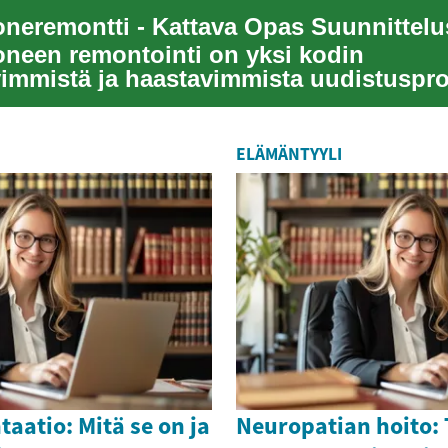
neen remontointi on yksi kodin
vimmistä ja haastavimmista uudistusproj
huolellista...
ELÄMÄNTYYLI
atio: Mitä se on ja
Neuropatian hoito: