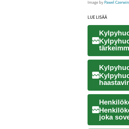
Image by
Pawel Czerwin
LUE LISÄÄ
Kylpyhuo
tärkeimmi
suunni...
Kylpyhuo
haastavim
huolellis
Henkilöko
Henkilök
joka sove
vakuudet