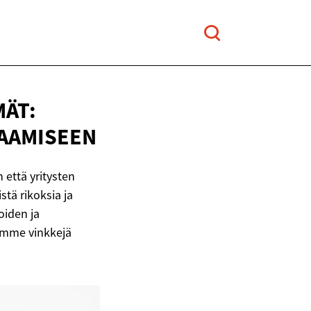
ÄT:
AAMISEEN
 että yritysten
stä rikoksia ja
oiden ja
oamme vinkkejä