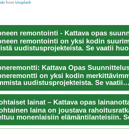
ski
from
Unsplash
neen remontointi on yksi kodin suurim
stä uudistusprojekteista. Se vaatii huol
neremontti on yksi kodin merkittävimm
mista uudistusprojekteista. Se vaatii
ta suunn...
htaiset lainat – Kattava opas lainanotta
ohtainen laina on joustava rahoitusratk
ltuu monenlaisiin elämäntilanteisiin. S
on ...