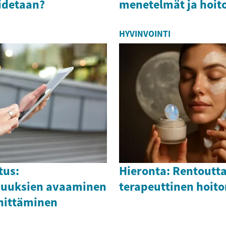
oidetaan?
menetelmät ja hoit
HYVINVOINTI
tus:
Hieronta: Rentoutta
suuksien avaaminen
terapeuttinen hoit
ehittäminen