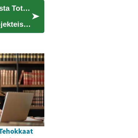
Kylpyhuoneremontti - Kattava Opas Suunnittelusta Toteutukseen
ekteista.
 Tehokkaat