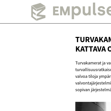
TURVAKAM
KATTAVA 
Turvakamerat ja va
turvallisuusratkais
valvoa tiloja ympä
valvontajärjestelm
sopivan järjestelm