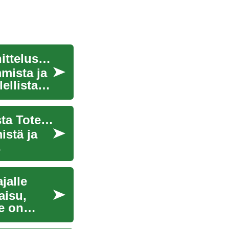
Kylpyhuoneen remontointi - Kattava opas suunnittelusta toteutukseen
mista ja
ellista
Kylpyhuoneremontti: Kattava Opas Suunnittelusta Toteutukseen
istä ja
jalle
aisu,
e on