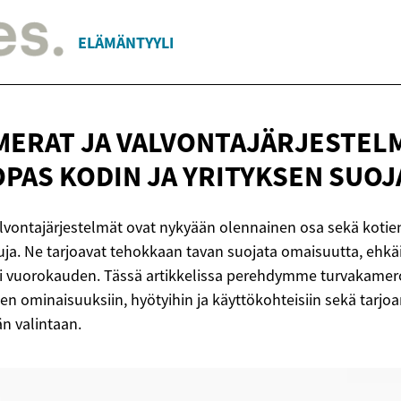
ELÄMÄNTYYLI
ERAT JA VALVONTAJÄRJESTELM
OPAS KODIN JA
YRITYKSEN SUOJ
lvontajärjestelmät ovat nykyään olennainen osa sekä kotien
uja. Ne tarjoavat tehokkaan tavan suojata omaisuutta, ehkäi
ri vuorokauden. Tässä artikkelissa perehdymme turvakamer
ien ominaisuuksiin, hyötyihin ja käyttökohteisiin sekä tarj
än valintaan.