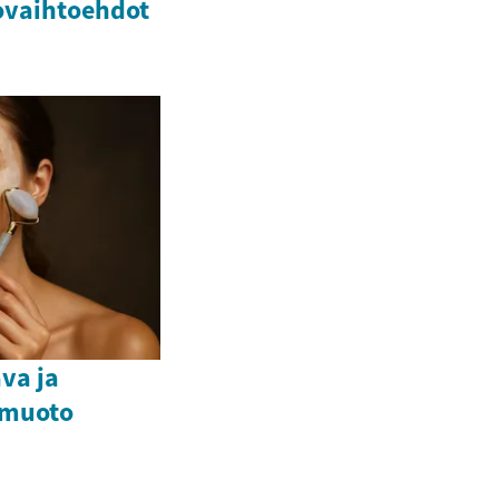
ovaihtoehdot
va ja
omuoto