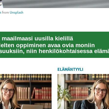
k
from
Unsplash
maailmaasi uusilla kielillä
ielten oppiminen avaa ovia moniin
suuksiin, niin henkilökohtaisessa eläm
sessakin k...
ELÄMÄNTYYLI