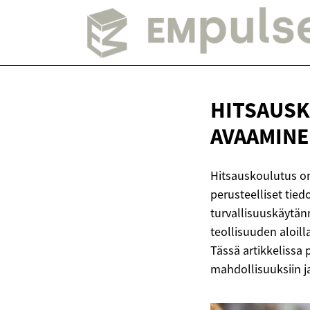
HITSAUS
AVAAMINE
Hitsauskoulutus on
perusteelliset tiedo
turvallisuuskäytänn
teollisuuden aloil
Tässä artikkelissa
mahdollisuuksiin j