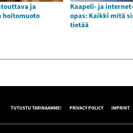
touttava ja
Kaapeli- ja internet
n hoitomuoto
opas: Kaikki mitä s
tietää
TUTUSTU TARINAAMME!
PRIVACY POLICY
IMPRINT