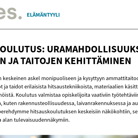
ELÄMÄNTYYLI
KOULUTUS: URAMAHDOLLISUUK
N JA
TAITOJEN KEHITTÄMINEN
 keskeinen askel monipuoliseen ja kysyttyyn ammattitaitoo
t ja taidot erilaisista hitsaustekniikoista, materiaalien käsitt
öistä. Koulutus valmistaa opiskelijoita vaativiin työtehtävii
la, kuten rakennusteollisuudessa, laivanrakennuksessa ja a
 perehdymme hitsauskoulutuksen keskeisiin näkökohtiin, se
a alan tulevaisuudennäkymiin.