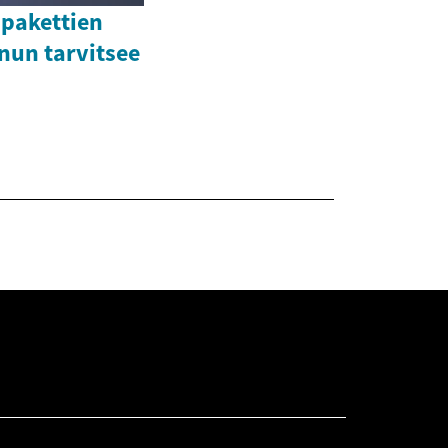
-pakettien
inun tarvitsee