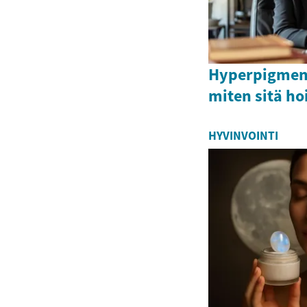
Hyperpigmenta
miten sitä h
HYVINVOINTI