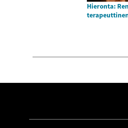
Hieronta: Ren
terapeuttine