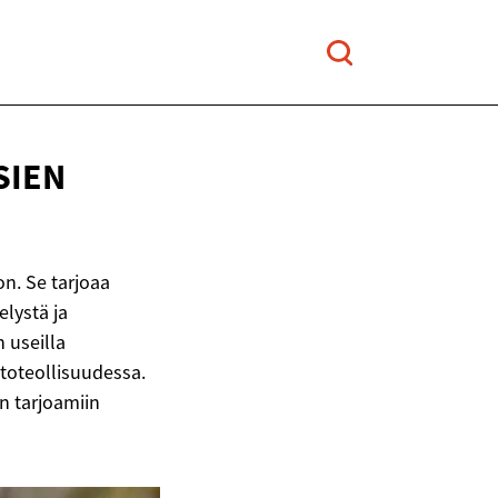
SIEN
n. Se tarjoaa
elystä ja
n useilla
utoteollisuudessa.
n tarjoamiin