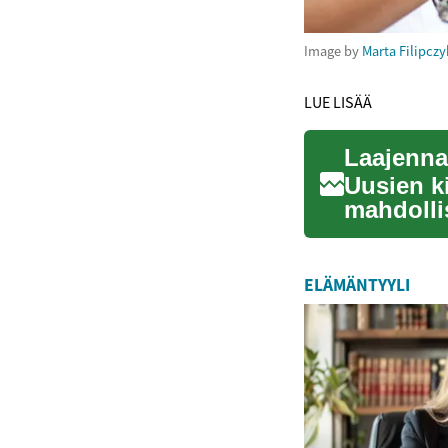
Image by
Marta Filipczy
LUE LISÄÄ
Laajenna 
Uusien k
mahdolli
ammatilli
ELÄMÄNTYYLI