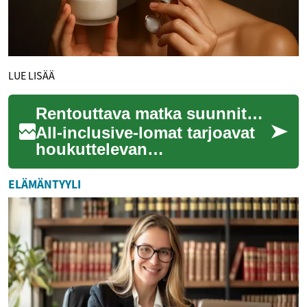
LUE LISÄÄ
Rentouttava matka suunniteltuna valmiiksi
All-inclusive-lomat tarjoavat
houkuttelevan
mahdollisuuden irrottautua
arjesta ilman huolta matkan
ELÄMÄNTYYLI
yksityiskohdista. ...