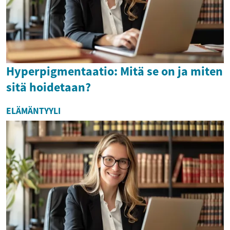
Hyperpigmentaatio: Mitä se on ja miten
sitä hoidetaan?
ELÄMÄNTYYLI