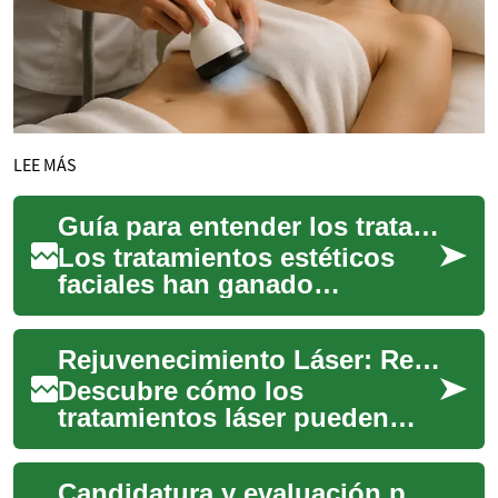
LEE MÁS
Guía para entender los tratamientos estéticos faciales
Los tratamientos estéticos
faciales han ganado
popularidad como una
opción para quienes buscan
Rejuvenecimiento Láser: Recupera la juventud de tu piel
mejorar la apariencia ...
Descubre cómo los
tratamientos láser pueden
devolverle a tu piel
luminosidad y firmeza. Este
Candidatura y evaluación previa a una operación de rejuvenecimiento facial
artículo explica los ben...