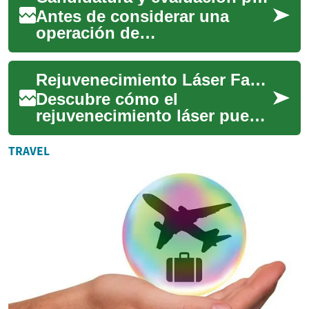
Antes de considerar una
operación de
rejuvenecimiento facial, es
esencial comprender quiénes
Rejuvenecimiento Láser Facial: Guía Completa y Actualizada
son candidatos adecuados...
Descubre cómo el
rejuvenecimiento láser puede
mejorar la textura, el tono y la
salud de tu piel. Esta guía
TRAVEL
completa e...