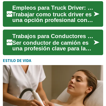
práctica y requisitos
Empleos para Truck Driver: guía práctica para conductores de transporte
administrativos para
preparar...
Trabajar como truck driver es
una opción profesional con
demanda en muchos países,
especialmente en sectores de
Trabajos para Conductores de Camión: Transporte y Logística
trans...
Ser conductor de camión es
una profesión clave para la
cadena de suministro global:
une producción y consumo a
ESTILO DE VIDA
través...