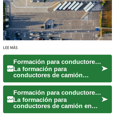
LEE MÁS
Formación para conductores de camión en España
La formación para
conductores de camión
combina conocimientos
teóricos y práctica en
Formación para conductores de camión en España
carretera para preparar a
quiene...
La formación para
conductores de camión en
España combina teoría,