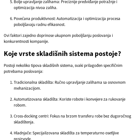
Bolje upravljanje zalihama: Preciznije predviđanje potražnje i
optimizacija nivoa zaliha.
Povećana produktivnost: Automatizacija i optimizacija procesa
poboljšavaju radnu efikasnost.
Ovi faktori zajedno doprinose ukupnom poboljšanju poslovanja i
konkurentnosti kompanije.
Koje vrste skladišnih sistema postoje?
Postoji nekoliko tipova skladišnih sistema, svaki prilagođen specifičnim
potrebama poslovanja:
Tradicionalna skladišta: Ručno upravljanje zalihama sa osnovnom
mehanizacijom.
Automatizovana skladišta: Koriste robote i konvejere za rukovanje
robom.
Cross-docking centri: Fokus na brzom transferu robe bez dugoročnog
skladištenja.
Hladnjače: Specijalizovana skladišta za temperaturno osetljive
proizvode.