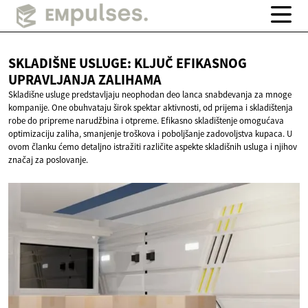
SKLADIŠNE USLUGE: KLJUČ EFIKASNOG
UPRAVLJANJA ZALIHAMA
Skladišne usluge predstavljaju neophodan deo lanca snabdevanja za mnoge
kompanije. One obuhvataju širok spektar aktivnosti, od prijema i skladištenja
robe do pripreme narudžbina i otpreme. Efikasno skladištenje omogućava
optimizaciju zaliha, smanjenje troškova i poboljšanje zadovoljstva kupaca. U
ovom članku ćemo detaljno istražiti različite aspekte skladišnih usluga i njihov
značaj za poslovanje.