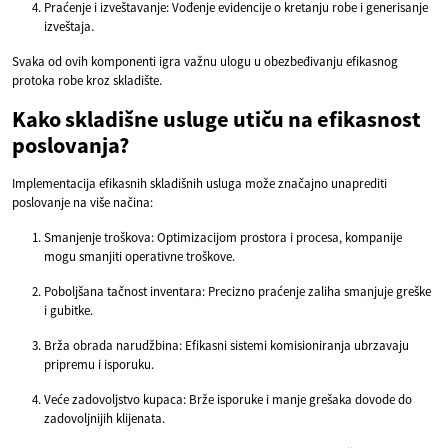
Praćenje i izveštavanje: Vođenje evidencije o kretanju robe i generisanje
izveštaja.
Svaka od ovih komponenti igra važnu ulogu u obezbeđivanju efikasnog
protoka robe kroz skladište.
Kako skladišne usluge utiču na efikasnost
poslovanja?
Implementacija efikasnih skladišnih usluga može značajno unaprediti
poslovanje na više načina:
Smanjenje troškova: Optimizacijom prostora i procesa, kompanije
mogu smanjiti operativne troškove.
Poboljšana tačnost inventara: Precizno praćenje zaliha smanjuje greške
i gubitke.
Brža obrada narudžbina: Efikasni sistemi komisioniranja ubrzavaju
pripremu i isporuku.
Veće zadovoljstvo kupaca: Brže isporuke i manje grešaka dovode do
zadovoljnijih klijenata.