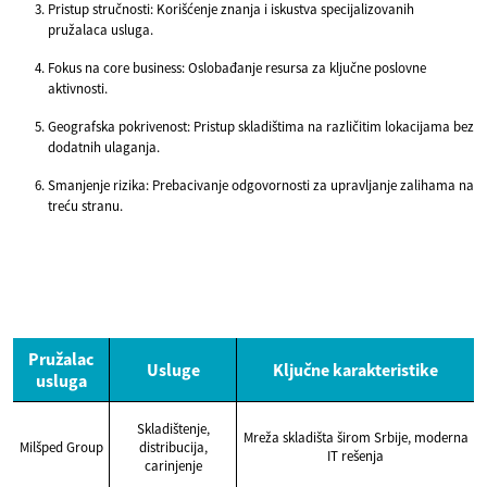
Pristup stručnosti: Korišćenje znanja i iskustva specijalizovanih
pružalaca usluga.
Fokus na core business: Oslobađanje resursa za ključne poslovne
aktivnosti.
Geografska pokrivenost: Pristup skladištima na različitim lokacijama bez
dodatnih ulaganja.
Smanjenje rizika: Prebacivanje odgovornosti za upravljanje zalihama na
treću stranu.
Pružalac
Usluge
Ključne karakteristike
usluga
Skladištenje,
Mreža skladišta širom Srbije, moderna
Milšped Group
distribucija,
IT rešenja
carinjenje