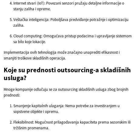
Internet stvari (IoT): Povezani senzori pružaju detaljne informacije o
stanju zaliha i opreme.
Veštačka inteligencija: Poboljšava predviđanje potražnje i optimizaciju
zaliha.
Cloud computing: Omogućava pristup podacima i upravljanje sistemom
sa bilo koje lokacije.
Implementacija ovih tehnologija može značajno unaprediti efikasnost i
smanjiti troškove skladišnih operacija.
Koje su prednosti outsourcing-a skladišnih
usluga?
Mnoge kompanije odlučuju se za outsourcing skladišnih usluga zbog brojnih
prednosti:
Smanjenje kapitalnih ulaganja: Nema potrebe za investiranjem u
sopstvene objekte i opremu.
Fleksibilnost: Mogućnost prilagođavanja kapaciteta prema sezonskim ili
tržišnim promenama.