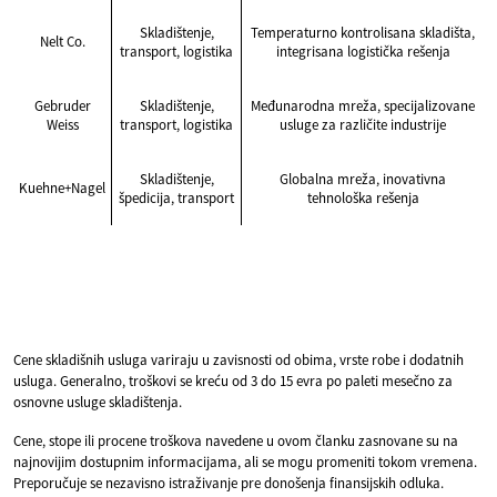
Skladištenje,
Temperaturno kontrolisana skladišta,
Nelt Co.
transport, logistika
integrisana logistička rešenja
Gebruder
Skladištenje,
Međunarodna mreža, specijalizovane
Weiss
transport, logistika
usluge za različite industrije
Skladištenje,
Globalna mreža, inovativna
Kuehne+Nagel
špedicija, transport
tehnološka rešenja
Cene skladišnih usluga variraju u zavisnosti od obima, vrste robe i dodatnih
usluga. Generalno, troškovi se kreću od 3 do 15 evra po paleti mesečno za
osnovne usluge skladištenja.
Cene, stope ili procene troškova navedene u ovom članku zasnovane su na
najnovijim dostupnim informacijama, ali se mogu promeniti tokom vremena.
Preporučuje se nezavisno istraživanje pre donošenja finansijskih odluka.