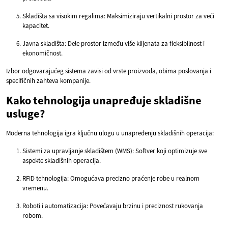
Skladišta sa visokim regalima: Maksimiziraju vertikalni prostor za veći
kapacitet.
Javna skladišta: Dele prostor između više klijenata za fleksibilnost i
ekonomičnost.
Izbor odgovarajućeg sistema zavisi od vrste proizvoda, obima poslovanja i
specifičnih zahteva kompanije.
Kako tehnologija unapređuje skladišne
usluge?
Moderna tehnologija igra ključnu ulogu u unapređenju skladišnih operacija:
Sistemi za upravljanje skladištem (WMS): Softver koji optimizuje sve
aspekte skladišnih operacija.
RFID tehnologija: Omogućava precizno praćenje robe u realnom
vremenu.
Roboti i automatizacija: Povećavaju brzinu i preciznost rukovanja
robom.