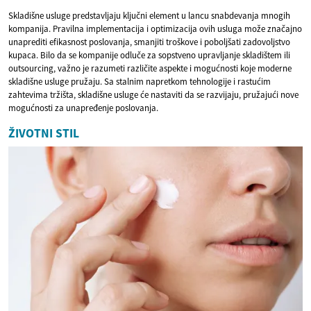
Skladišne usluge predstavljaju ključni element u lancu snabdevanja mnogih
kompanija. Pravilna implementacija i optimizacija ovih usluga može značajno
unaprediti efikasnost poslovanja, smanjiti troškove i poboljšati zadovoljstvo
kupaca. Bilo da se kompanije odluče za sopstveno upravljanje skladištem ili
outsourcing, važno je razumeti različite aspekte i mogućnosti koje moderne
skladišne usluge pružaju. Sa stalnim napretkom tehnologije i rastućim
zahtevima tržišta, skladišne usluge će nastaviti da se razvijaju, pružajući nove
mogućnosti za unapređenje poslovanja.
ŽIVOTNI STIL