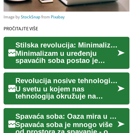
Image by
StockSnap
from
Pixabay
PROČITAJTE VIŠE
Stilska revolucija: Minimalizam u spavaćoj sobi
Minimalizam u uređenju
spavaćih soba postao je
jedan od najpopularnijih
trendova poslednjih godina.
Revolucija nosive tehnologije: Pametni tekstil menja industriju
Ovaj stil, koji s...
U svetu u kojem nas
tehnologija okružuje na
svakom koraku, inovacije u
nosivoj tehnologiji otvaraju
Spavaća soba: Oaza mira u modernom domu
potpuno nove mogu...
Spavaća soba je mnogo više
od prostora za spavanje - ona