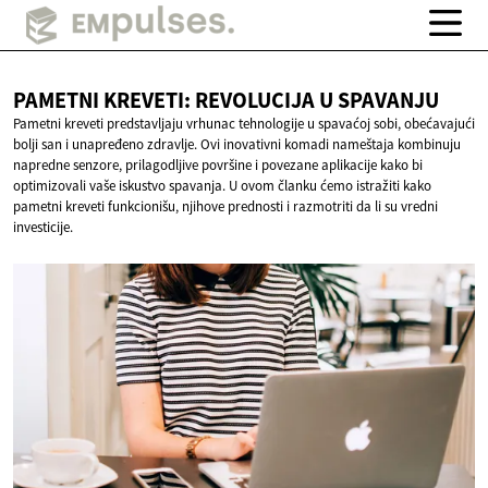
PAMETNI KREVETI: REVOLUCIJA
U SPAVANJU
Pametni kreveti predstavljaju vrhunac tehnologije u spavaćoj sobi, obećavajući
bolji san i unapređeno zdravlje. Ovi inovativni komadi nameštaja kombinuju
napredne senzore, prilagodljive površine i povezane aplikacije kako bi
optimizovali vaše iskustvo spavanja. U ovom članku ćemo istražiti kako
pametni kreveti funkcionišu, njihove prednosti i razmotriti da li su vredni
investicije.