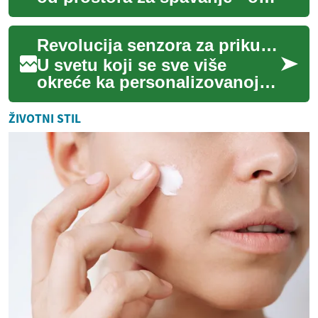
je lično utočište, mesto za
opuštanje i regeneraciju
Revolucija senzora za prikupljanje podataka o zdravlju
nakon n...
U svetu koji se sve više
okreće ka personalizovanoj
zdravstvenoj zaštiti, nova
generacija minijaturnih
ŽIVOTNI STIL
senzora obećav...