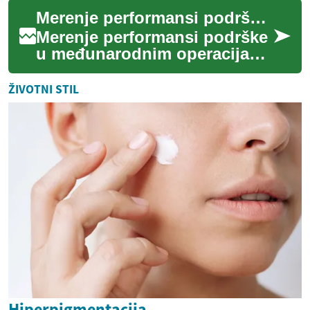
generacija minijaturnih
Merenje performansi podrške: ključni KPI za međunarodne operacije
senzora obećav...
Merenje performansi podrške
u međunarodnim operacijama
zahteva jasno definisane KPI,
razumevanje različitih kanala i
ŽIVOTNI STIL
...
Hiperpigmentacija