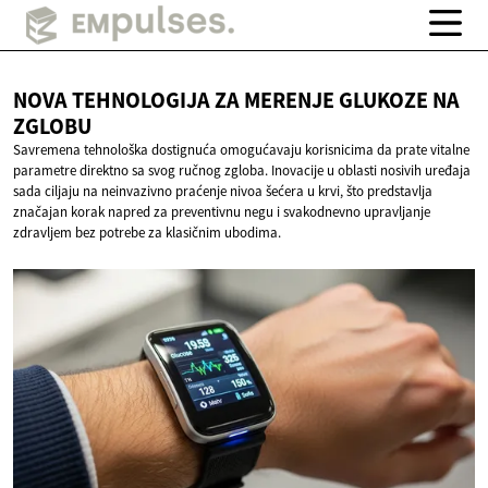
NOVA TEHNOLOGIJA ZA MERENJE GLUKOZE
NA
ZGLOBU
Savremena tehnološka dostignuća omogućavaju korisnicima da prate vitalne
parametre direktno sa svog ručnog zgloba. Inovacije u oblasti nosivih uređaja
sada ciljaju na neinvazivno praćenje nivoa šećera u krvi, što predstavlja
značajan korak napred za preventivnu negu i svakodnevno upravljanje
zdravljem bez potrebe za klasičnim ubodima.