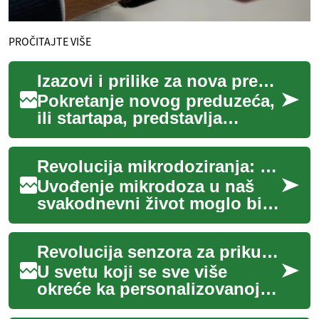
PROČITAJTE VIŠE
Izazovi i prilike za nova preduzeća
Pokretanje novog preduzeća,
ili startapa, predstavlja
dinamično putovanje
ispunjeno jedinstvenim
Revolucija mikrodoziranja: Nova paradigma u održavanju zdravlja
izazovima i izvanred...
Uvođenje mikrodoza u naš
svakodnevni život moglo bi
biti ključ za optimalno
zdravlje i blagostanje. Ova
Revolucija senzora za prikupljanje podataka o zdravlju
inovativna pr...
U svetu koji se sve više
okreće ka personalizovanoj
zdravstvenoj zaštiti, nova