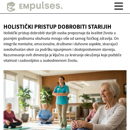
HOLISTIČKI PRISTUP
DOBROBITI STARIJIH
Holistički pristup dobrobiti starijih osoba prepoznaje da kvalitet života u
poznijim godinama obuhvata mnogo više od samog fizičkog zdravlja. On
integriše mentalne, emocionalne, društvene i duhovne aspekte, stvarajući
sveobuhvatan okvir za podršku ispunjenom i dostojanstvenom starenju.
Razumevanje ovih dimenzija je ključno za kreiranje okruženja koje podstiče
vitalnost i zadovoljstvo u svakodnevnom životu.