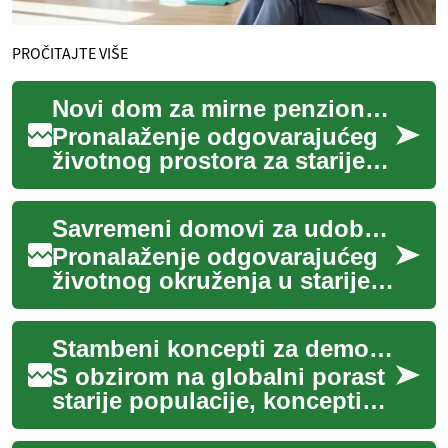
PROČITAJTE VIŠE
Novi dom za mirne penzionerske dane
Pronalaženje odgovarajućeg
životnog prostora za starije
osobe važna je odluka koja
utiče na kvalitet života,
Savremeni domovi za udobnost u starosti
udobnost...
Pronalaženje odgovarajućeg
životnog okruženja u starijem
dobu ključno je za održavanje
kvaliteta života,
Stambeni koncepti za demografiju starijih
nezavisnosti...
S obzirom na globalni porast
starije populacije, koncepti
stanovanja za starije osobe