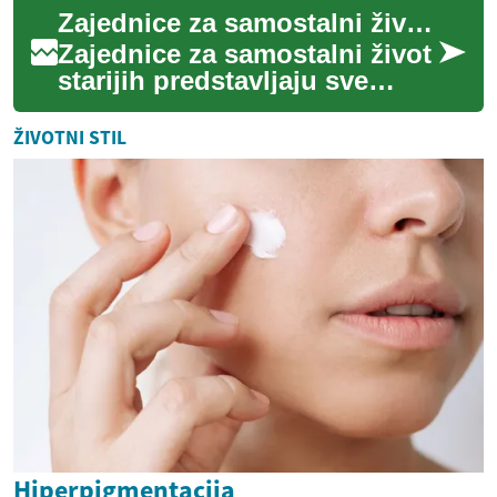
postaju sve relevantniji. Ovi
Zajednice za samostalni život starijih
k...
Zajednice za samostalni život
starijih predstavljaju sve
popularniju opciju
stanovanja, nudeći osobama
ŽIVOTNI STIL
u zrelim godin...
Hiperpigmentacija