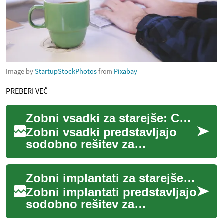
Image by
StartupStockPhotos
from
Pixabay
PREBERI VEČ
Zobni vsadki za starejše: Celovit vodič po možnostih in postopkih
Zobni vsadki predstavljajo
sodobno rešitev za
nadomestitev manjkajočih
zob pri starejših osebah. Ta
Zobni implantati za starejše: Celovit vodič po sodobnem zobozdravstvu
trajni pristop k ...
Zobni implantati predstavljajo
sodobno rešitev za
nadomeščanje manjkajočih