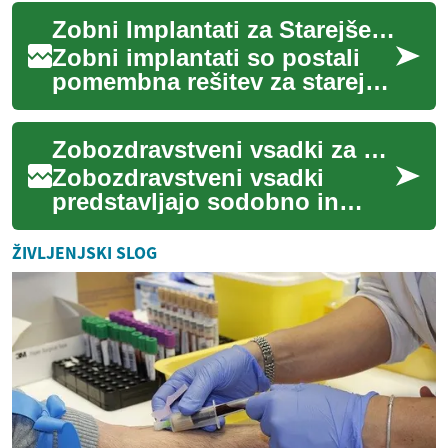
zob pri starejših osebah. Ta
Zobni Implantati za Starejše: Celovit Vodič po Sodobnem Zobozdravstvu
napredna zobn...
Zobni implantati so postali
pomembna rešitev za starejše
osebe, ki se soočajo z izgubo
zob. Ta sodobna
Zobozdravstveni vsadki za starejše: Celovit vodič po možnostih in prednostih
zobozdravstven...
Zobozdravstveni vsadki
predstavljajo sodobno in
učinkovito rešitev za starejše
osebe, ki se soočajo z izgubo
ŽIVLJENJSKI SLOG
zob. Ta ...