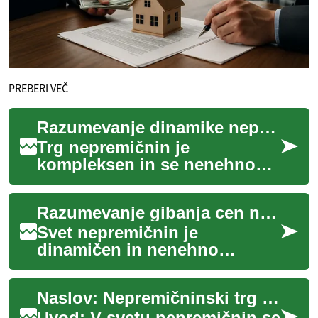
PREBERI VEČ
Razumevanje dinamike nepremičnin
Trg nepremičnin je
kompleksen in se nenehno
spreminja, kar vpliva na
posameznike, družine in
Razumevanje gibanja cen nepremičnin
gospodarstva po vsem sve...
Svet nepremičnin je
dinamičen in nenehno
spreminjajoč se, kar pomeni,
da so cene nepremičnin
Naslov: Nepremičninski trg v dobi umetne inteligence
podvržene številnim vpli...
Uvod: V svetu nepremičnin se