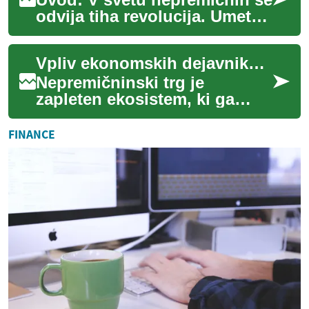
odvija tiha revolucija. Umetna
inteligenca (UI) prodira v vse
pore nepremičninskega
Vpliv ekonomskih dejavnikov na nepremičnine
posl...
Nepremičninski trg je
zapleten ekosistem, ki ga
nenehno preoblikujejo
različni ekonomski dejavniki.
FINANCE
Razumevanje teh v...