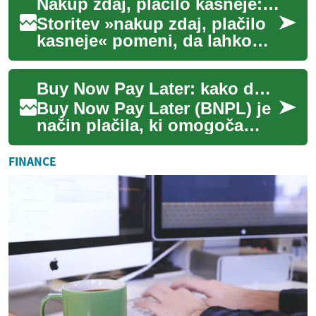
Nakup zdaj, plačilo kasneje: osnovne informacije
pristopanje, spoštov...
Storitev »nakup zdaj, plačilo
kasneje« pomeni, da lahko
kupec prejme izdelek ob
trenutnem nakupu in ga plača
Buy Now Pay Later: kako deluje in kaj morate vedeti
v obroki...
Buy Now Pay Later (BNPL) je
način plačila, ki omogoča
nakup zdaj in razdelitev
zneska na obroke ali odlog
FINANCE
plačila. St...