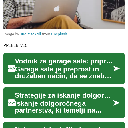
Image by
Jud Mackrill
from
Unsplash
PREBERI VEČ
Vodnik za garage sale: priprava, shopping in prodaja
Garage sale je preprost in
družaben način, da se znebite
stvari, ki jih ne potrebujete
več, hkrati pa drugi najdejo
Strategije za iskanje dolgoročnih vrednostno usklajenih partnerstev
u...
Iskanje dolgoročnega
partnerstva, ki temelji na
verski in vrednostni
skladnosti, zahteva načrtno