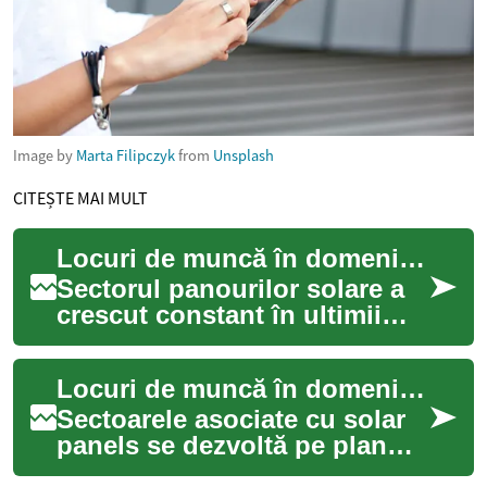
Image by
Marta Filipczyk
from
Unsplash
CITEȘTE MAI MULT
Locuri de muncă în domeniul panourilor solare
Sectorul panourilor solare a
crescut constant în ultimii
ani, oferind oportunități
variate pentru cei interesați
Locuri de muncă în domeniul panourilor solare
de e...
Sectoarele asociate cu solar
panels se dezvoltă pe plan
global, oferind o varietate de