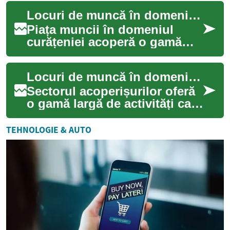
roluri tehnice, comerciale și
Locuri de muncă în domeniul curățeniei
...
Piața muncii în domeniul
curățeniei acoperă o gamă
largă de activități, de la
întreținerea zilnică a spațiilor
Locuri de muncă în domeniul acoperișurilor și construcțiilor
rezide...
Sectorul acoperișurilor oferă
o gamă largă de activități care
includ montaj, întreținere și
reparații pentru diferite...
TEHNOLOGIE & AUTO