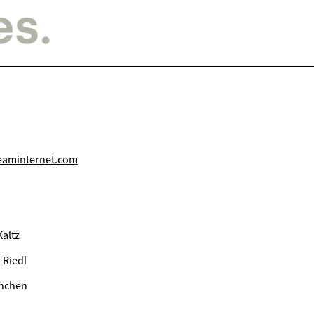
eaminternet.com
Kaltz
 Riedl
ünchen