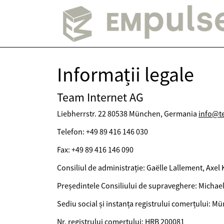
Informații legale
Team Internet AG
Liebherrstr. 22 80538 München, Germania
info@t
Telefon: +49 89 416 146 030
Fax: +49 89 416 146 090
Consiliul de administrație: Gaëlle Lallement, Axel 
Președintele Consiliului de supraveghere: Michael
Sediu social și instanța registrului comerțului: M
Nr. registrului comerțului: HRB 200081