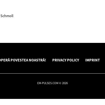
n Schmoll
OPERĂ POVESTEA NOASTRĂ!
PRIVACY POLICY
IMPRINT
EM-PULSES.COM © 2026