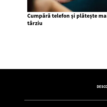
Cumpără telefon și plătește ma
târziu
DESC