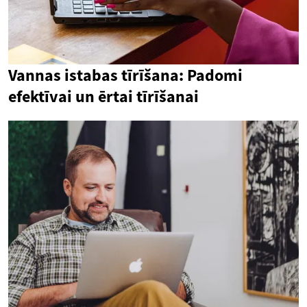
Vannas istabas tīrīšana: Padomi
efektīvai un ērtai tīrīšanai