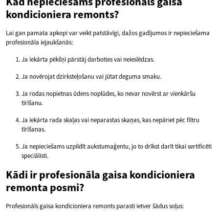
Kad nepieciešams profesionāls gaisa
kondicioniera remonts?
Lai gan pamata apkopi var veikt patstāvīgi, dažos gadījumos ir nepieciešama
profesionāla iejaukšanās:
Ja iekārta pēkšņi pārstāj darboties vai neieslēdzas.
Ja novērojat dzirksteļošanu vai jūtat deguma smaku.
Ja rodas nopietnas ūdens noplūdes, ko nevar novērst ar vienkāršu
tīrīšanu.
Ja iekārta rada skaļas vai neparastas skaņas, kas nepāriet pēc filtru
tīrīšanas.
Ja nepieciešams uzpildīt aukstumaģentu, jo to drīkst darīt tikai sertificēti
speciālisti.
Kādi ir profesionāla gaisa kondicioniera
remonta posmi?
Profesionāls gaisa kondicioniera remonts parasti ietver šādus soļus: