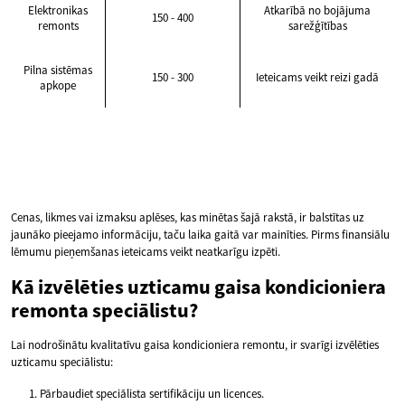
Elektronikas
Atkarībā no bojājuma
150 - 400
remonts
sarežģītības
Pilna sistēmas
150 - 300
Ieteicams veikt reizi gadā
apkope
Cenas, likmes vai izmaksu aplēses, kas minētas šajā rakstā, ir balstītas uz
jaunāko pieejamo informāciju, taču laika gaitā var mainīties. Pirms finansiālu
lēmumu pieņemšanas ieteicams veikt neatkarīgu izpēti.
Kā izvēlēties uzticamu gaisa kondicioniera
remonta speciālistu?
Lai nodrošinātu kvalitatīvu gaisa kondicioniera remontu, ir svarīgi izvēlēties
uzticamu speciālistu:
Pārbaudiet speciālista sertifikāciju un licences.