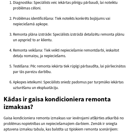
Diagnostika: Speciālists veic iekārtas pilnīgu pārbaudi, lai noteiktu
problēmas cēloni.
Problēmas identificēšana: Tiek noteikts konkrēts bojājums vai
nepieciešamā apkope.
Remonta plāna izstrāde: Speciālists izstrādā detalizētu remonta plānu
un apspriež to ar klientu.
Remonta veikšana: Tiek veikti nepieciešamie remontdarbi, ieskaitot
detaļu nomaiņu, ja nepieciešams.
Testēšana: Pēc remonta iekārta tiek rūpīgi pārbaudīta, lai pārliecinātos
par tās pareizu darbību.
Apkopes ieteikumi: Speciālists sniedz padomus par turpmāko iekārtas
uzturēšanu un ekspluatāciju.
Kādas ir gaisa kondicioniera remonta
izmaksas?
Gaisa kondicioniera remonta izmaksas var ievērojami atšķirties atkarībā no
problēmas nopietnības un nepieciešamajiem darbiem. Zemāk ir sniegta
aptuvena izmaksu tabula, kas balstīta uz tipiskiem remonta scenārijiem: