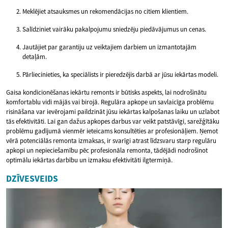
Meklējiet atsauksmes un rekomendācijas no citiem klientiem.
Salīdziniet vairāku pakalpojumu sniedzēju piedāvājumus un cenas.
Jautājiet par garantiju uz veiktajiem darbiem un izmantotajām
detaļām.
Pārliecinieties, ka speciālists ir pieredzējis darbā ar jūsu iekārtas modeli.
Gaisa kondicionēšanas iekārtu remonts ir būtisks aspekts, lai nodrošinātu
komfortablu vidi mājās vai birojā. Regulāra apkope un savlaicīga problēmu
risināšana var ievērojami paildzināt jūsu iekārtas kalpošanas laiku un uzlabot
tās efektivitāti. Lai gan dažus apkopes darbus var veikt patstāvīgi, sarežģītāku
problēmu gadījumā vienmēr ieteicams konsultēties ar profesionāļiem. Ņemot
vērā potenciālās remonta izmaksas, ir svarīgi atrast līdzsvaru starp regulāru
apkopi un nepieciešamību pēc profesionāla remonta, tādējādi nodrošinot
optimālu iekārtas darbību un izmaksu efektivitāti ilgtermiņā.
DZĪVESVEIDS