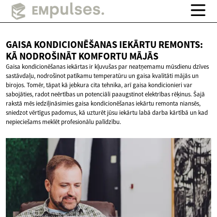
GAISA KONDICIONĒŠANAS IEKĀRTU REMONTS:
KĀ NODROŠINĀT
KOMFORTU MĀJĀS
Gaisa kondicionēšanas iekārtas ir kļuvušas par neatņemamu mūsdienu dzīves
sastāvdaļu, nodrošinot patīkamu temperatūru un gaisa kvalitāti mājās un
birojos. Tomēr, tāpat kā jebkura cita tehnika, arī gaisa kondicionieri var
sabojāties, radot neērtības un potenciāli paaugstinot elektrības rēķinus. Šajā
rakstā mēs iedziļināsimies gaisa kondicionēšanas iekārtu remonta niansēs,
sniedzot vērtīgus padomus, kā uzturēt jūsu iekārtu labā darba kārtībā un kad
nepieciešams meklēt profesionālu palīdzību.