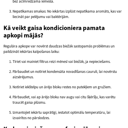
bez acīmredzama iemesla.
Nepatīkamas smakas: No iekārtas izplūst nepatīkama aromāts, kas var
liecināt par pelējumu vai baktērijām.
Kā veikt gaisa kondicioniera pamata
apkopi mājās?
Regulāra apkope var novērst daudzas biežāk sastopamās problēmas un
paildzināt iekārtas kalpošanas laiku:
Tīriet vai mainiet filtrus reizi mēnesī vai biežāk, ja nepieciešams.
Pārbaudiet un notīriet kondensāta novadīšanas cauruli, lai novērstu
aizsērējumus.
Notīriet iekštelpu un ārējo bloku restes no putekļiem un gružiem.
Pārbaudiet, vai ap ārējo bloku nav augu vai citu šķēršļu, kas varētu
traucēt gaisa plūsmu.
Izmantojiet iekārtu saprātīgi, iestatot optimālu temperatūru, lai
izvairītos no pārslodzes.