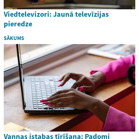
Viedtelevizori: Jaunā televīzijas
pieredze
SĀKUMS
Vannas istabas tīrīšana: Padomi