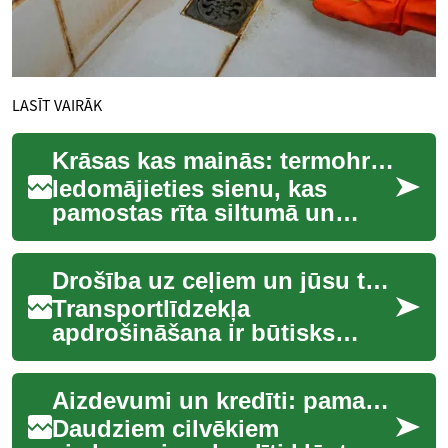
LASĪT VAIRĀK
Krāsas kas mainās: termohromiskais dizains mājā
Iedomājieties sienu, kas
pamostas rīta siltumā un
maigāk krāsojas, vai krēsls,
kurš maina toni, kad pa to
Drošība uz ceļiem un jūsu transports
pieskaras. ...
Transportlīdzekļa
apdrošināšana ir būtisks
elements, kas nodrošina
mieru un finansiālo drošību
Aizdevumi un kredīti: pamatprincipi un praktiski padomi
ikvienam autovadītājam...
Daudziem cilvēkiem