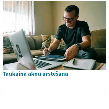
Taukainā aknu ārstēšana