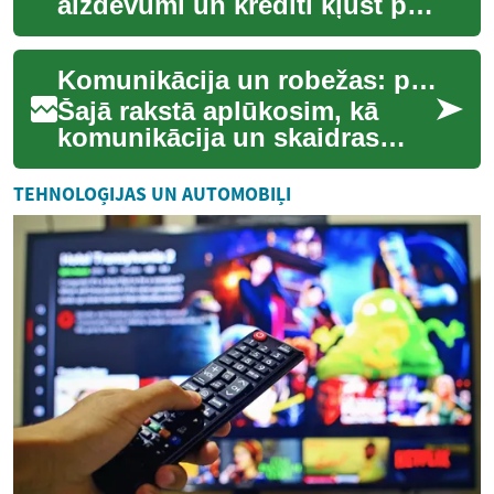
aizdevumi un kredīti kļūst par
instrumentu, lai īstenotu
lielākus pirkumus, pārvaldītu
Komunikācija un robežas: padomi ilgtermiņa attiecībām
īslaicīgas ...
Šajā rakstā aplūkosim, kā
komunikācija un skaidras
robežas var palīdzēt veidot
stabilas ilgtermiņa attiecības.
TEHNOLOĢIJAS UN AUTOMOBIĻI
Tēmas ...