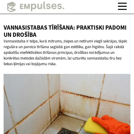
VANNASISTABAS TĪRĪŠANA: PRAKTISKI PADOMI
UN DROŠĪBA
Vannasistaba ir telpa, kurā mitrums, ziepes un netīrumi viegli sakrājas, tāpēc
regulāra un pareiza tīrīšana saglabā gan estētiku, gan higiēnu. Šajā rakstā
apskatīšu visefektīvākos tīrīšanas principus, drošības norādījumus un
konkrētas metodes dažādām virsmām, lai uzturētu vannasistabu tīru bez
liekas ķīmijas vai bojājumu riska.