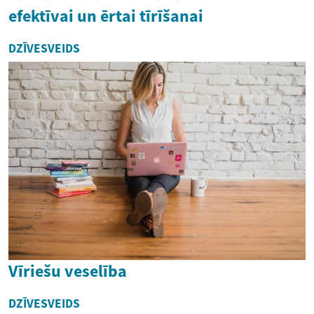
efektīvai un ērtai tīrīšanai
DZĪVESVEIDS
Vīriešu veselība
DZĪVESVEIDS