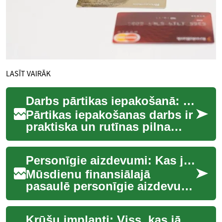
LASĪT VAIRĀK
Darbs pārtikas iepakošanā: kas jāzina par profesiju
Pārtikas iepakošanas darbs ir
praktiska un rutīnas pilna
profesija, kas nodrošina, ka
pārtikas produkti nonāk pie
Personīgie aizdevumi: Kas jāzina par finanšu risinājumu
pat...
Mūsdienu finansiālajā
pasaulē personīgie aizdevumi
ir kļuvuši par nozīmīgu
instrumentu, kas palīdz
Krūšu implanti: Viss, kas jāzina par krūšu palielināšanas operāciju
cilvēkiem sasniegt...