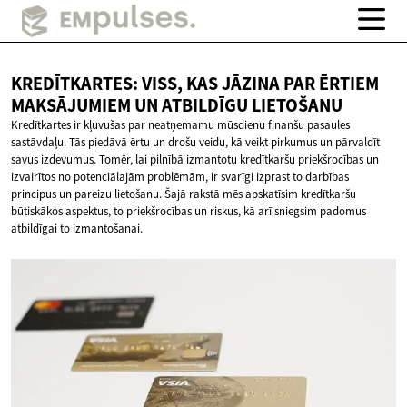
KREDĪTKARTES: VISS, KAS JĀZINA PAR ĒRTIEM
MAKSĀJUMIEM UN
ATBILDĪGU LIETOŠANU
Kredītkartes ir kļuvušas par neatņemamu mūsdienu finanšu pasaules
sastāvdaļu. Tās piedāvā ērtu un drošu veidu, kā veikt pirkumus un pārvaldīt
savus izdevumus. Tomēr, lai pilnībā izmantotu kredītkaršu priekšrocības un
izvairītos no potenciālajām problēmām, ir svarīgi izprast to darbības
principus un pareizu lietošanu. Šajā rakstā mēs apskatīsim kredītkaršu
būtiskākos aspektus, to priekšrocības un riskus, kā arī sniegsim padomus
atbildīgai to izmantošanai.