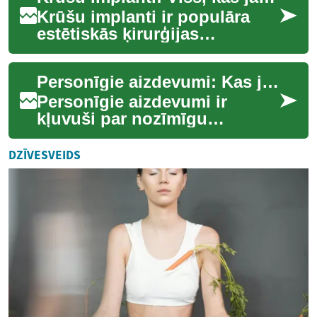
Krūšu implanti ir populāra
estētiskās ķirurģijas
procedūra, kas ļauj sievietēm
palielināt un uzlabot savu
Personīgie aizdevumi: Kas jāzina par finansējuma iespējām
krūšu formu...
Personīgie aizdevumi ir
kļuvuši par nozīmīgu
finansējuma avotu daudziem
cilvēkiem, kuri meklē papildu
DZĪVESVEIDS
līdzekļus dažād...