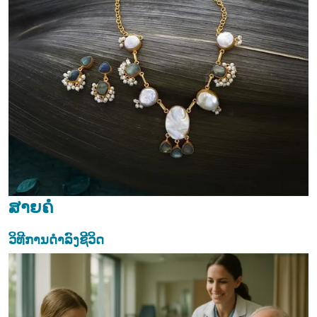
ສາຍຄໍ
ວິທີການດຳລົງຊີວິດ