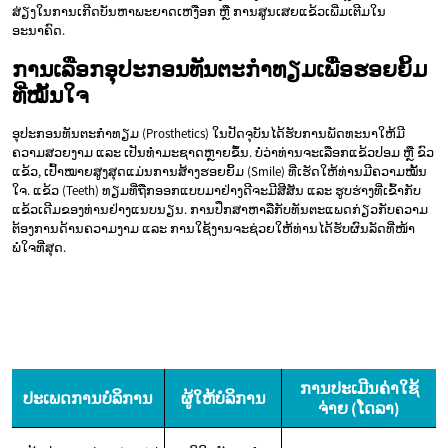
ສ່ຽງໃນການເກີດບັນຫາພະຍາດເຫງືອກ ຫຼື ການສູນເສຍແຂ້ວເພີ່ມເຕີມໃນ
ອະນາຄົດ.
ການເລືອກອຸປະກອນທັນຕະກຳທຽມເພື່ອຮອຍຍິ້ມ
ທີ່ໝັ້ນໃຈ
ອຸປະກອນທັນຕະກຳທຽມ (Prosthetics) ໃນປັດຈຸບັນໄດ້ຮັບການພັດທະນາໃຫ້ມີ
ຄວາມສວຍງາມ ແລະ ເປັນທຳມະຊາດຫຼາຍຂຶ້ນ. ບໍ່ວ່າທ່ານຈະເລືອກແຂ້ວປອມ ຫຼື ຂົວ
ແຂ້ວ, ເປົ້າໝາຍສູງສຸດແມ່ນການສ້າງຮອຍຍິ້ມ (Smile) ທີ່ເຮັດໃຫ້ທ່ານມີຄວາມໝັ້ນ
ໃຈ. ແຂ້ວ (Teeth) ທຽມທີ່ຖືກອອກແບບມາຢ່າງດີຈະມີສີສັນ ແລະ ຮູບຮ່າງທີ່ເຂົ້າກັບ
ແຂ້ວເດີມຂອງທ່ານຢ່າງແນບນຽນ. ການປຶກສາຫາລືກັບທັນຕະແພດກ່ຽວກັບຄວາມ
ຕ້ອງການດ້ານຄວາມງາມ ແລະ ການໃຊ້ງານຈະຊ່ວຍໃຫ້ທ່ານໄດ້ຮັບຜົນລັດທີ່ໜ້າ
ພໍໃຈທີ່ສຸດ.
ການປະເມີນຄ່າໃຊ້
ປະເພດການບໍລິການ
ຜູ້ໃຫ້ບໍລິການ
ຈ່າຍ (ໂດລາ)