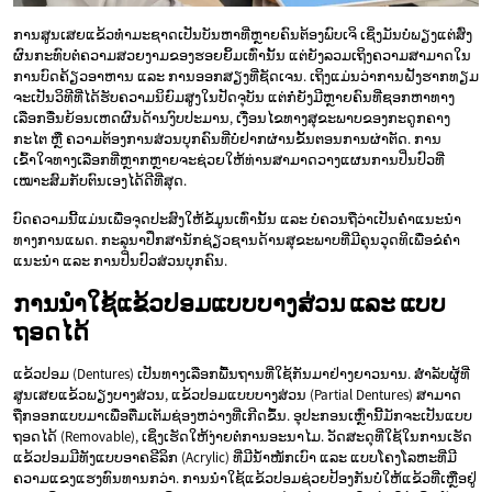
ການສູນເສຍແຂ້ວທຳມະຊາດເປັນບັນຫາທີ່ຫຼາຍຄົນຕ້ອງພົບເຈິ ເຊິ່ງມັນບໍ່ພຽງແຕ່ສົ່ງ
ຜົນກະທົບຕໍ່ຄວາມສວຍງາມຂອງຮອຍຍິ້ມເທົ່ານັ້ນ ແຕ່ຍັງລວມເຖິງຄວາມສາມາດໃນ
ການບົດຄ້ຽວອາຫານ ແລະ ການອອກສຽງທີ່ຊັດເຈນ. ເຖິງແມ່ນວ່າການຝັງຮາກທຽມ
ຈະເປັນວິທີທີ່ໄດ້ຮັບຄວາມນິຍົມສູງໃນປັດຈຸບັນ ແຕ່ກໍ່ຍັງມີຫຼາຍຄົນທີ່ຊອກຫາທາງ
ເລືອກອື່ນຍ້ອນເຫດຜົນດ້ານງົບປະມານ, ເງື່ອນໄຂທາງສຸຂະພາບຂອງກະດູກຄາງ
ກະໄຕ ຫຼື ຄວາມຕ້ອງການສ່ວນບຸກຄົນທີ່ບໍ່ຢາກຜ່ານຂັ້ນຕອນການຜ່າຕັດ. ການ
ເຂົ້າໃຈທາງເລືອກທີ່ຫຼາກຫຼາຍຈະຊ່ວຍໃຫ້ທ່ານສາມາດວາງແຜນການປິ່ນປົວທີ່
ເໝາະສົມກັບຕົນເອງໄດ້ດີທີ່ສຸດ.
ບົດຄວາມນີ້ແມ່ນເພື່ອຈຸດປະສົງໃຫ້ຂໍ້ມູນເທົ່ານັ້ນ ແລະ ບໍ່ຄວນຖືວ່າເປັນຄຳແນະນຳ
ທາງການແພດ. ກະລຸນາປຶກສານັກຊ່ຽວຊານດ້ານສຸຂະພາບທີ່ມີຄຸນວຸດທິເພື່ອຂໍຄຳ
ແນະນຳ ແລະ ການປິ່ນປົວສ່ວນບຸກຄົນ.
ການນຳໃຊ້ແຂ້ວປອມແບບບາງສ່ວນ ແລະ ແບບ
ຖອດໄດ້
ແຂ້ວປອມ (Dentures) ເປັນທາງເລືອກພື້ນຖານທີ່ໃຊ້ກັນມາຢ່າງຍາວນານ. ສໍາລັບຜູ້ທີ່
ສູນເສຍແຂ້ວພຽງບາງສ່ວນ, ແຂ້ວປອມແບບບາງສ່ວນ (Partial Dentures) ສາມາດ
ຖືກອອກແບບມາເພື່ອຕື່ມເຕັມຊ່ອງຫວ່າງທີ່ເກີດຂຶ້ນ. ອຸປະກອນເຫຼົ່ານີ້ມັກຈະເປັນແບບ
ຖອດໄດ້ (Removable), ເຊິ່ງເຮັດໃຫ້ງ່າຍຕໍ່ການອະນາໄມ. ວັດສະດຸທີ່ໃຊ້ໃນການເຮັດ
ແຂ້ວປອມມີທັງແບບອາຄຣີລິກ (Acrylic) ທີ່ມີນ້ຳໜັກເບົາ ແລະ ແບບໂຄງໂລຫະທີ່ມີ
ຄວາມແຂງແຮງທົນທານກວ່າ. ການນຳໃຊ້ແຂ້ວປອມຊ່ວຍປ້ອງກັນບໍ່ໃຫ້ແຂ້ວທີ່ເຫຼືອຢູ່