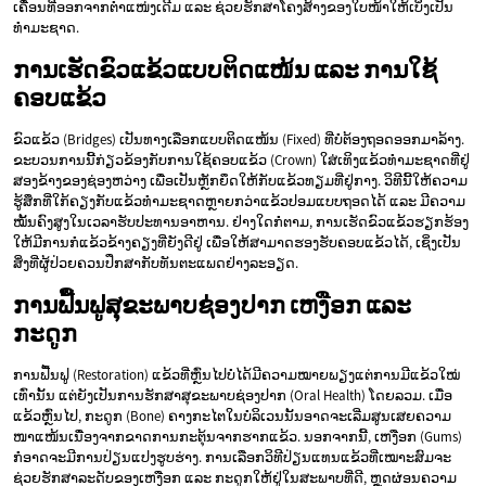
ເຄື່ອນທີ່ອອກຈາກຕຳແໜ່ງເດີມ ແລະ ຊ່ວຍຮັກສາໂຄງສ້າງຂອງໃບໜ້າໃຫ້ເບິ່ງເປັນ
ທຳມະຊາດ.
ການເຮັດຂົວແຂ້ວແບບຕິດແໜ້ນ ແລະ ການໃຊ້
ຄອບແຂ້ວ
ຂົວແຂ້ວ (Bridges) ເປັນທາງເລືອກແບບຕິດແໜ້ນ (Fixed) ທີ່ບໍ່ຕ້ອງຖອດອອກມາລ້າງ.
ຂະບວນການນີ້ກ່ຽວຂ້ອງກັບການໃຊ້ຄອບແຂ້ວ (Crown) ໃສ່ເທິງແຂ້ວທຳມະຊາດທີ່ຢູ່
ສອງຂ້າງຂອງຊ່ອງຫວ່າງ ເພື່ອເປັນຫຼັກຍຶດໃຫ້ກັບແຂ້ວທຽມທີ່ຢູ່ກາງ. ວິທີນີ້ໃຫ້ຄວາມ
ຮູ້ສຶກທີ່ໃກ້ຄຽງກັບແຂ້ວທຳມະຊາດຫຼາຍກວ່າແຂ້ວປອມແບບຖອດໄດ້ ແລະ ມີຄວາມ
ໝັ້ນຄົງສູງໃນເວລາຮັບປະທານອາຫານ. ຢ່າງໃດກໍ່ຕາມ, ການເຮັດຂົວແຂ້ວຮຽກຮ້ອງ
ໃຫ້ມີການກໍແຂ້ວຂ້າງຄຽງທີ່ຍັງດີຢູ່ ເພື່ອໃຫ້ສາມາດຮອງຮັບຄອບແຂ້ວໄດ້, ເຊິ່ງເປັນ
ສິ່ງທີ່ຜູ້ປ່ວຍຄວນປຶກສາກັບທັນຕະແພດຢ່າງລະອຽດ.
ການຟື້ນຟູສຸຂະພາບຊ່ອງປາກ ເຫງືອກ ແລະ
ກະດູກ
ການຟື້ນຟູ (Restoration) ແຂ້ວທີ່ຫຼົ່ນໄປບໍ່ໄດ້ມີຄວາມໝາຍພຽງແຕ່ການມີແຂ້ວໃໝ່
ເທົ່ານັ້ນ ແຕ່ຍັງເປັນການຮັກສາສຸຂະພາບຊ່ອງປາກ (Oral Health) ໂດຍລວມ. ເມື່ອ
ແຂ້ວຫຼົ່ນໄປ, ກະດູກ (Bone) ຄາງກະໄຕໃນບໍລິເວນນັ້ນອາດຈະເລີ່ມສູນເສຍຄວາມ
ໜາແໜ້ນເນື່ອງຈາກຂາດການກະຕຸ້ນຈາກຮາກແຂ້ວ. ນອກຈາກນີ້, ເຫງືອກ (Gums)
ກໍ່ອາດຈະມີການປ່ຽນແປງຮູບຮ່າງ. ການເລືອກວິທີປ່ຽນແທນແຂ້ວທີ່ເໝາະສົມຈະ
ຊ່ວຍຮັກສາລະດັບຂອງເຫງືອກ ແລະ ກະດູກໃຫ້ຢູ່ໃນສະພາບທີ່ດີ, ຫຼຸດຜ່ອນຄວາມ