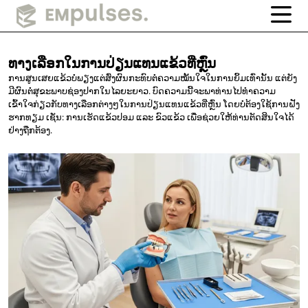
ທາງເລືອກໃນການປ່ຽນແທນແຂ້ວທີ່ຫຼົ່ນ
ການສູນເສຍແຂ້ວບໍ່ພຽງແຕ່ສົ່ງຜົນກະທົບຕໍ່ຄວາມໝັ້ນໃຈໃນການຍິ້ມເທົ່ານັ້ນ ແຕ່ຍັງ
ມີຜົນຕໍ່ສຸຂະພາບຊ່ອງປາກໃນໄລຍະຍາວ. ບົດຄວາມນີ້ຈະພາທ່ານໄປທຳຄວາມ
ເຂົ້າໃຈກ່ຽວກັບທາງເລືອກຕ່າງໆໃນການປ່ຽນແທນແຂ້ວທີ່ຫຼົ່ນ ໂດຍບໍ່ຕ້ອງໃຊ້ການຝັງ
ຮາກທຽມ ເຊັ່ນ: ການເຮັດແຂ້ວປອມ ແລະ ຂົວແຂ້ວ ເພື່ອຊ່ວຍໃຫ້ທ່ານຕັດສິນໃຈໄດ້
ຢ່າງຖືກຕ້ອງ.