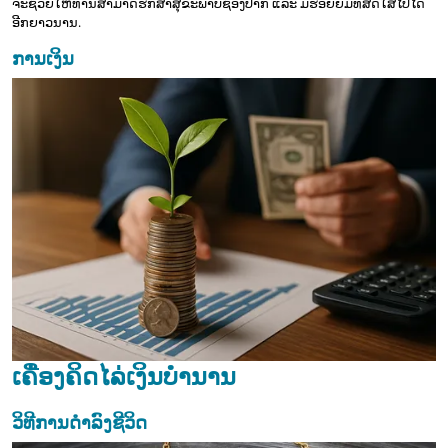
ຈະຊ່ວຍໃຫ້ທ່ານສາມາດຮັກສາສຸຂະພາບຊ່ອງປາກ ແລະ ມີຮອຍຍິ້ມທີ່ສົດໃສໄປໄດ້
ອີກຍາວນານ.
ການເງິນ
ເຄື່ອງຄິດໄລ່ເງິນບຳນານ
ວິທີການດຳລົງຊີວິດ