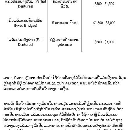
ແຂ້ວປອມບາງສ່ວນ (Partial
ຄລີນິກທັນຕະກຳ
$300 - $1,500
Dentures)
ທົ່ວໄປ
ຂົວແຂ້ວແບບຕິດແໜ້ນ
ທັນຕະແພດຟື້ນຟູ
$1,500 - $5,000
(Fixed Bridges)
ແຂ້ວປອມທັງປາກ (Full
ຊ່ຽວຊານດ້ານກາຍ
$600 - $3,000
Dentures)
ອຸປະກອນ
ລາຄາ, ອັດຕາ, ຫຼື ການປະເມີນຄ່າໃຊ້ຈ່າຍທີ່ລະບຸໄວ້ໃນບົດຄວາມນີ້ແມ່ນອີງຕາມຂໍ້ມູນ
ຫຼ້າສຸດທີ່ມີຢູ່ ແຕ່ອາດຈະມີການປ່ຽນແປງຕາມເວລາ. ແນະນຳໃຫ້ມີການຄົ້ນຄວ້າ
ເອກະລາດກ່ອນການຕັດສິນໃຈທາງການເງິນ.
ການຕັດສິນໃຈເລືອກທາງເລືອກໃນການປ່ຽນແທນແຂ້ວທີ່ຫຼົ່ນເປັນຂະບວນການທີ່
ສຳຄັນ ເຊິ່ງຕ້ອງຄຳນຶງເຖິງທັງປັດໄຈດ້ານສຸຂະພາບ, ງົບປະມານ ແລະ ວິຖີຊີວິດ. ບໍ່ວ່າ
ຈະເປັນການເລືອກແຂ້ວປອມແບບຖອດໄດ້ທີ່ປະຢັດຄ່າໃຊ້ຈ່າຍ ຫຼື ຂົວແຂ້ວແບບ
ຕິດແໜ້ນທີ່ໃຫ້ຄວາມສະດວກສະບາຍ, ສິ່ງທີ່ສຳຄັນທີ່ສຸດແມ່ນການບໍ່ປ່ອຍໃຫ້ຊ່ອງ
ຫວ່າງຂອງແຂ້ວວ່າງໄວ້ເປັນເວລານານ. ການປຶກສາທັນຕະແພດຢ່າງສະໝໍ່າສະເໝີ