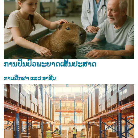
ການປິ່ນປົວພະຍາດເສັ້ນປະສາດ
ການສຶກສາ ແລະ ອາຊີບ