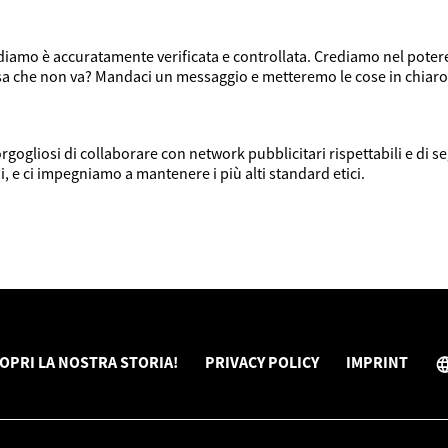
vidiamo è accuratamente verificata e controllata. Crediamo nel pote
osa che non va? Mandaci un messaggio e metteremo le cose in chiaro
gogliosi di collaborare con network pubblicitari rispettabili e di 
i, e ci impegniamo a mantenere i più alti standard etici.
OPRI LA NOSTRA STORIA!
PRIVACY POLICY
IMPRINT