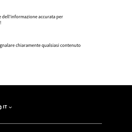
re dell'informazione accurata per
!
segnalare chiaramente qualsiasi contenuto
IT