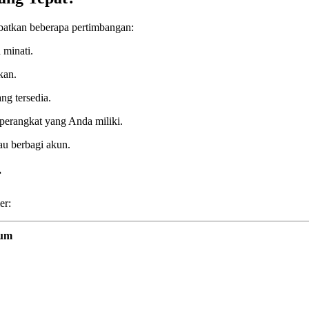
batkan beberapa pertimbangan:
 minati.
kan.
ng tersedia.
 perangkat yang Anda miliki.
au berbagi akun.
r
er:
mum