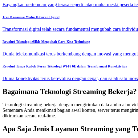
Bayangkan pertemuan yang terasa seperti tatap muka meski peserta ter
Tren Konsumsi Media Hiburan Digital
Transformasi digital telah secara fundamental mengubah cara individu 
Revolusi Teknologi eSIM: Mengubah Cara Kita Terhubung
Dunia telekomunikasi terus berkembang dengan inovasi yang mengubah
Revolusi Tanpa Kabel: Peran Teknologi Wi-Fi 6E dalam Transformasi Konektivitas
Dunia konektivitas terus berevolusi dengan cepat, dan salah satu inov
Bagaimana Teknologi Streaming Bekerja?
Teknologi streaming bekerja dengan mengirimkan data audio atau vide
Sementara Anda menikmati bagian awal konten, server terus mengirimka
dikirimkan secara real-time.
Apa Saja Jenis Layanan Streaming yang T