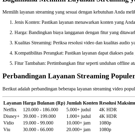
Memilih layanan streaming yang sesuai dengan kebutuhan Anda meli
Jenis Konten: Pastikan layanan menawarkan konten yang Anda
Harga: Bandingkan biaya langganan dengan fitur yang ditawar
Kualitas Streaming: Periksa resolusi video dan kualitas audio ya
Kompatibilitas Perangkat: Pastikan layanan dapat diakses pada
Fitur Tambahan: Pertimbangkan fitur seperti unduhan offline at
Perbandingan Layanan Streaming Popule
Berikut adalah perbandingan beberapa layanan streaming video popul
Layanan
Harga Bulanan (Rp)
Jumlah Konten
Resolusi Maksi
Netflix
120.000 - 186.000
5.000+ judul
4K HDR
Disney+
39.000 - 199.000
1.000+ judul
4K HDR
Vidio
19.000 - 99.000
10.000+ jam
1080p
Viu
30.000 - 66.000
20.000+ jam
1080p