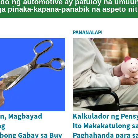
o ng automotive ay patuloy na umuunl
ga pinaka-kapana-panabik na aspeto nit
cs ...
PANANALAPI
on, Magbayad
Kalkulador ng Pens
ng
Ito Makakatulong s
bong Gabay sa Buy
Paghahanda para s