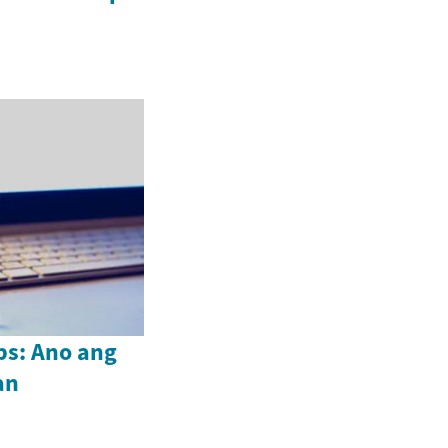
ps: Ano ang
an