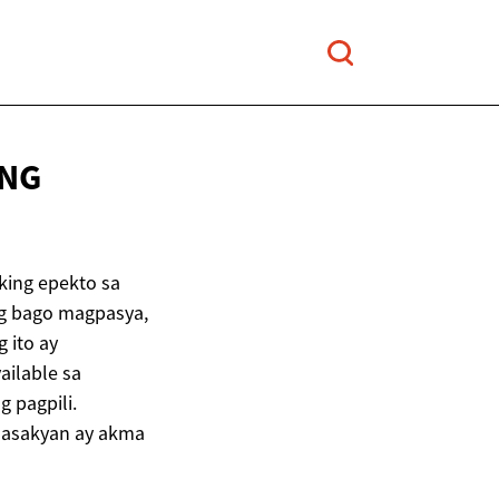
NG
king epekto sa
ng bago magpasya,
 ito ay
ailable sa
 pagpili.
sasakyan ay akma