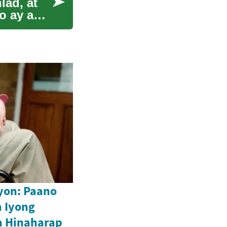
ad, at
o ay ang
yon: Paano
a Iyong
a Hinaharap