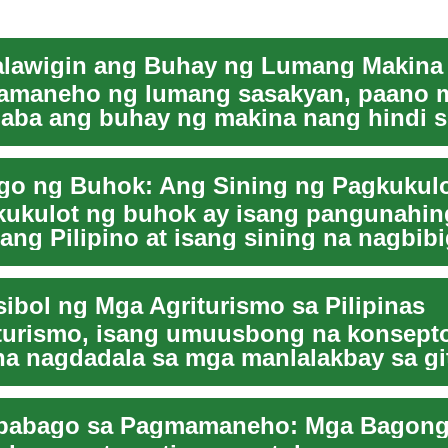
amaneho ng lumang sasakyan, paano 
ba ang buhay ng makina nang hindi si
ter nito? Ang...
ukulot ng buhok ay isang pangunahin
ang Pilipino at isang sining na nagbibi
atin...
ibol ng Mga Agriturismo sa Pilipinas
turismo, isang umuusbong na konsept
na nagdadala sa mga manlalakbay sa gi
in at ta...