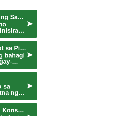
Paano Palawigin ang Buhay ng Lumang Makina ng Sasakyan
mo
nisira
Pagbabago ng Buhok: Ang Sining ng Pagkukulot sa Pilipinas
g bahagi
gay-
o sa
tna ng
Ang Pagbabago sa Pagmamaneho: Mga Bagong Konsepto sa Ergonomics ng Sasakyan