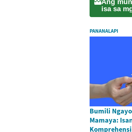
Ang mund
isa sa m
ergonomi
PANANALAPI
Bumili Ngay
Mamaya: Isa
Komprehensi