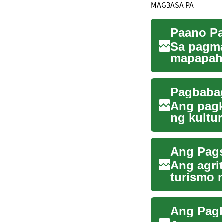
MAGBASA PA
Sa pagm
mapapaha
ang karak
Ang pagk
ng kultur
buhay sa 
Ang Pags
Ang agri
turismo 
mga bukir