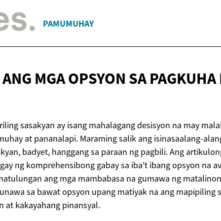
PAMUMUHAY
 ANG MGA OPSYON SA PAGKUHA
N
riling sasakyan ay isang mahalagang desisyon na may mala
uhay at pananalapi. Maraming salik ang isinasaalang-ala
kyan, badyet, hanggang sa paraan ng pagbili. Ang artikulong
gay ng komprehensibong gabay sa iba't ibang opsyon na av
 matulungan ang mga mambabasa na gumawa ng matalinong
unawa sa bawat opsyon upang matiyak na ang mapipiling 
n at kakayahang pinansyal.