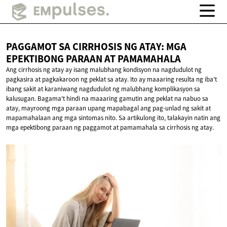
PAGGAMOT SA CIRRHOSIS NG ATAY: MGA
EPEKTIBONG PARAAN
AT PAMAMAHALA
Ang cirrhosis ng atay ay isang malubhang kondisyon na nagdudulot ng
pagkasira at pagkakaroon ng peklat sa atay. Ito ay maaaring resulta ng iba't
ibang sakit at karaniwang nagdudulot ng malubhang komplikasyon sa
kalusugan. Bagama't hindi na maaaring gamutin ang peklat na nabuo sa
atay, mayroong mga paraan upang mapabagal ang pag-unlad ng sakit at
mapamahalaan ang mga sintomas nito. Sa artikulong ito, talakayin natin ang
mga epektibong paraan ng paggamot at pamamahala sa cirrhosis ng atay.