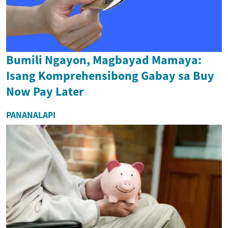
Bumili Ngayon, Magbayad Mamaya:
Isang Komprehensibong Gabay sa Buy
Now Pay Later
PANANALAPI