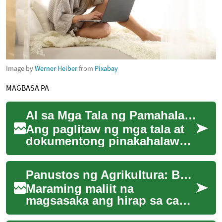
Image by
Werner Heiber
from
Pixabay
MAGBASA PA
AI sa Mga Tala ng Pamahalaan: Legal na Pamamahala
Ang paglitaw ng mga tala at
dokumentong pinakahalaw
mula sa artipisyal na
intelihensiya ay
Panustos ng Agrikultura: Bagong Paraan ng Pamumuhunan
nagbubunsod ng bago at
mab...
Maraming maliit na
magsasaka ang hirap sa cash
flow. May bagong paraan ng