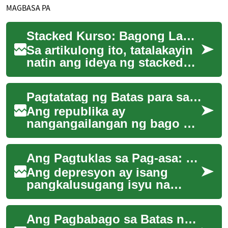
MAGBASA PA
Stacked Kurso: Bagong Landas tungo sa Intersektoral na Karera
Sa artikulong ito, tatalakayin
natin ang ideya ng stacked
micro-credentials. Ipapakita
ko kung paano ito gumagana
Pagtatatag ng Batas para sa Mga Deliberatibong Asembleya
sa ...
Ang republika ay
nangangailangan ng bago at
praktikal na mekanismo ng
partisipasyon. Ang
Ang Pagtuklas sa Pag-asa: Pagharap sa Depresyon sa Pilipinas
deliberatibong asembleya
gam...
Ang depresyon ay isang
pangkalusugang isyu na
patuloy na lumalaki sa
Pilipinas. Sa gitna ng mabilis
Ang Pagbabago sa Batas ng Pagsasaka sa Pilipinas
na pag-unlad ng b...