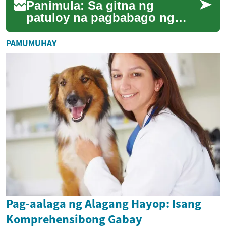
Panimula: Sa gitna ng
patuloy na pagbabago ng
ekonomiya at lipunan ng
Pilipinas, ang sektor ng
PAMUMUHAY
agrikultura ay nananat...
Pag-aalaga ng Alagang Hayop: Isang
Komprehensibong Gabay