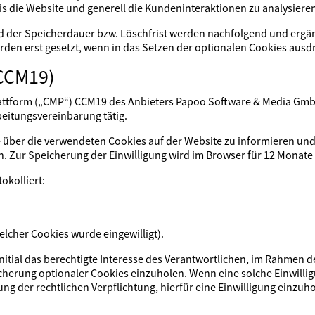
s die Website und generell die Kundeninteraktionen zu analysiere
nd der Speicherdauer bzw. Löschfrist werden nachfolgend und ergän
rden erst gesetzt, wenn in das Setzen der optionalen Cookies ausdr
CCM19)
attform („CMP“) CCM19 des Anbieters Papoo Software & Media GmbH
beitungsvereinbarung tätig.
 über die verwendeten Cookies auf der Website zu informieren und 
 Zur Speicherung der Einwilligung wird im Browser für 12 Monate 
okolliert:
elcher Cookies wurde eingewilligt).
initial das berechtigte Interesse des Verantwortlichen, im Rahmen 
cherung optionaler Cookies einzuholen. Wenn eine solche Einwilligu
lung der rechtlichen Verpflichtung, hierfür eine Einwilligung einz