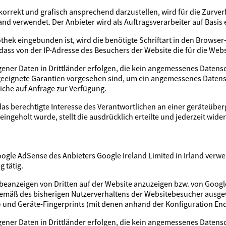
orrekt und grafisch ansprechend darzustellen, wird für die Zurver
land verwendet. Der Anbieter wird als Auftragsverarbeiter auf Basis
liothek eingebunden ist, wird die benötigte Schriftart in den Browse
dass von der IP-Adresse des Besuchers der Website die für die Webs
ner Daten in Drittländer erfolgen, die kein angemessenes Datensch
g geeignete Garantien vorgesehen sind, um ein angemessenes Daten
liche auf Anfrage zur Verfügung.
das berechtigte Interesse des Verantwortlichen an einer geräteüber
eingeholt wurde, stellt die ausdrücklich erteilte und jederzeit wid
gle AdSense des Anbieters Google Ireland Limited in Irland verwen
 tätig.
beanzeigen von Dritten auf der Website anzuzeigen bzw. von Google 
emäß des bisherigen Nutzerverhaltens der Websitebesucher ausg
) und Geräte-Fingerprints (mit denen anhand der Konfiguration E
ner Daten in Drittländer erfolgen, die kein angemessenes Datensch