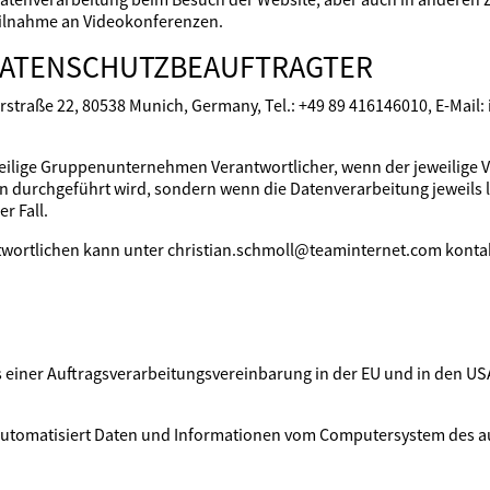
eilnahme an Videokonferenzen.
DATENSCHUTZBEAUFTRAGTER
errstraße 22, 80538 Munich, Germany, Tel.: +49 89 416146010, E-Ma
eilige Gruppenunternehmen Verantwortlicher, wenn der jeweilige V
durchgeführt wird, sondern wenn die Datenverarbeitung jeweils 
r Fall.
twortlichen kann unter christian.schmoll@teaminternet.com konta
s einer Auftragsverarbeitungsvereinbarung in der EU und in den USA
m automatisiert Daten und Informationen vom Computersystem des 