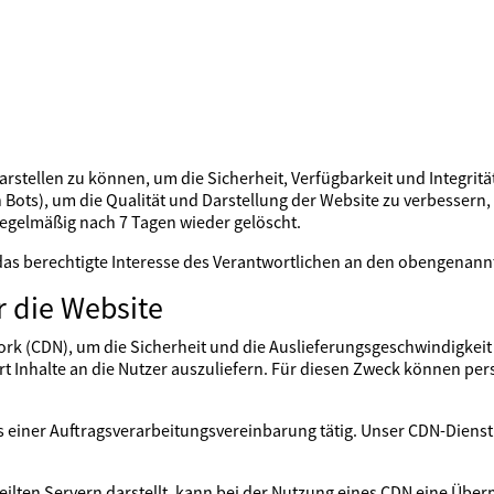
rstellen zu können, um die Sicherheit, Verfügbarkeit und Integritä
Bots), um die Qualität und Darstellung der Website zu verbessern
regelmäßig nach 7 Tagen wieder gelöscht.
 das berechtigte Interesse des Verantwortlichen an den obengenan
r die Website
rk (CDN), um die Sicherheit und die Auslieferungsgeschwindigkeit 
miert Inhalte an die Nutzer auszuliefern. Für diesen Zweck können p
is einer Auftragsverarbeitungsvereinbarung tätig. Unser CDN-Diens
teilten Servern darstellt, kann bei der Nutzung eines CDN eine Übe