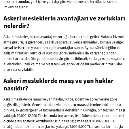
fırsatları sunulur, yurt içi ve yurt dışı görevlendirmelerle tecrübe kazanma
imkanı sağlanır.
Askeri mesleklerin avantajları ve zorlukları
nelerdir?
Askeri meslekler, birçok avantaj ve zorluğu beraberinde getirir. Vatana hizmet
etme gururu, iş güvencesi, sağlık ve sosyal güvence imkanları, lojman ve diğer
sosyal tesislerden yararlanma gibi avantajlar sunar. Ayrıca sürekli eğitim ve
gelişim fırsatları, yurt içi ve yurt dışı görev imkanları da kariyer açısından
önemli artılardır. Öte yandan, sık tayin görme ihtimali, zorlu çalışma koşulları,
ailelerinden uzak kalma ve olası tehlikeli görevler de bu mesleklerin zorlukları
arasında sayılabilir.
Askeri mesleklerde maaş ve yan haklar
nasıldır?
Askeri mesleklerde maaş ve yan haklar, rütbe, kıdem ve görev yerine göre
değişiklik gösterir. Genel olarak devlet memuru maaş sistemine tabi olmakla
birlikte, ek göstergeler ve tazminatlarla desteklenir. Örneğin, bir teğmen maaşı
yaklaşık 10.000-12.000 TL civarında başlarken, üst rütbelerde bu rakam önemli
ölçüde artış gösterir. Astsubaylar için başlangıç maaşları 8.000-10.000 TL
aralığındadır. Uzman erbaşlar ise yaklaşık 7.000-9.000 TL arasında bir maaşla