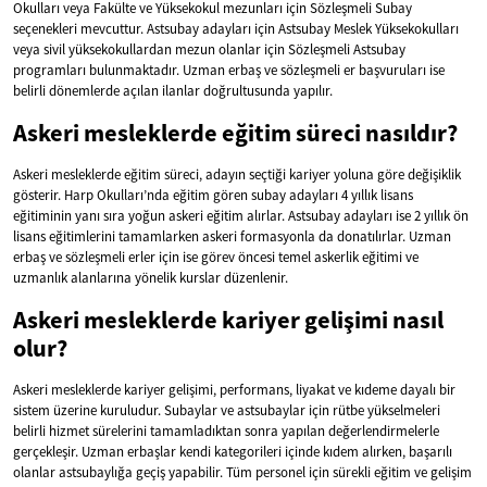
Okulları veya Fakülte ve Yüksekokul mezunları için Sözleşmeli Subay
seçenekleri mevcuttur. Astsubay adayları için Astsubay Meslek Yüksekokulları
veya sivil yüksekokullardan mezun olanlar için Sözleşmeli Astsubay
programları bulunmaktadır. Uzman erbaş ve sözleşmeli er başvuruları ise
belirli dönemlerde açılan ilanlar doğrultusunda yapılır.
Askeri mesleklerde eğitim süreci nasıldır?
Askeri mesleklerde eğitim süreci, adayın seçtiği kariyer yoluna göre değişiklik
gösterir. Harp Okulları’nda eğitim gören subay adayları 4 yıllık lisans
eğitiminin yanı sıra yoğun askeri eğitim alırlar. Astsubay adayları ise 2 yıllık ön
lisans eğitimlerini tamamlarken askeri formasyonla da donatılırlar. Uzman
erbaş ve sözleşmeli erler için ise görev öncesi temel askerlik eğitimi ve
uzmanlık alanlarına yönelik kurslar düzenlenir.
Askeri mesleklerde kariyer gelişimi nasıl
olur?
Askeri mesleklerde kariyer gelişimi, performans, liyakat ve kıdeme dayalı bir
sistem üzerine kuruludur. Subaylar ve astsubaylar için rütbe yükselmeleri
belirli hizmet sürelerini tamamladıktan sonra yapılan değerlendirmelerle
gerçekleşir. Uzman erbaşlar kendi kategorileri içinde kıdem alırken, başarılı
olanlar astsubaylığa geçiş yapabilir. Tüm personel için sürekli eğitim ve gelişim