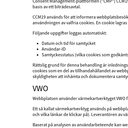
Consent Management-plattformen ("CMP") CCM19 
basis av ett biträdesavtal.
CCM19 används för att informera webbplatsbesöka
användningen av valfria cookies. En cookie lagras
Följande uppgifter loggas automatiskt:
Datum och tid för samtycket
Användar‑ID
Samtyckesstatus (vilka cookies som godkänt
Rättslig grund för denna behandling är inlednings
cookies som en del av tillhandahållandet av webb
skyldigheten att inhämta och dokumentera samtyck
VWO
Webbplatsen använder värmekartverktyget VWO från
Ett så kallat värmekartverktyg används på webbpla
och vilka länkar de klickar på). Leverantören av v
Baserat på analysen av användarbeteende kan we