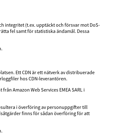
h integritet (t.ex. upptäckt och försvar mot DoS-
rätta fel samt för statistiska ändamål. Dessa
n.
tsen. Ett CDN är ett nätverk av distribuerade
rloggfiler hos CDN‑leverantören.
ont från Amazon Web Services EMEA SARL i
ultera i överföring av personuppgifter till
såtgärder finns för sådan överföring för att
n.