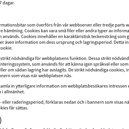
7 dagar.
mationsbitar som överförs från vår webbserver eller tredje parts w
hämtning. Cookies kan vara små filer eller andra typer av informa
används. Cookies innehåller en karaktäristisk teckensträng som gör
er även information om dess ursprung och lagringsperiod. Detta inn
cookie.
strikt nödvändiga för webbplatsens funktion. Dessa strikt nödvänd
hanteringssystem, som används för att känna igen språkval eller s
es eller om sådan lagring har avslagits. De strikt nödvändiga cookies, 
annern som visas när webbplatsen nås.
 samla in ytterligare information om webbplatsbesökares intressen 
 i allmänhet.
gs- eller raderingsperiod, förklaras nedan och i bannern som visas n
kies får sättas.
)