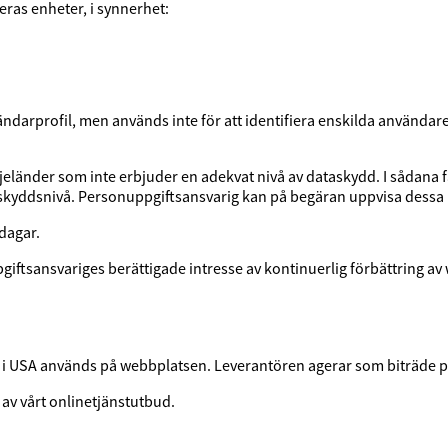
ras enheter, i synnerhet:
ndarprofil, men används inte för att identifiera enskilda användar
eländer som inte erbjuder en adekvat nivå av dataskydd. I sådana fa
t skyddsnivå. Personuppgiftsansvarig kan på begäran uppvisa dessa
dagar.
iftsansvariges berättigade intresse av kontinuerlig förbättring av
 i USA används på webbplatsen. Leverantören agerar som biträde på 
av vårt onlinetjänstutbud.