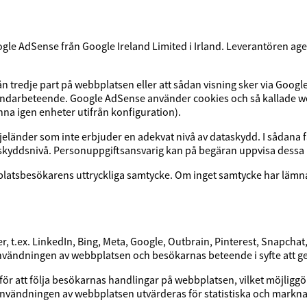
e AdSense från Google Ireland Limited i Irland. Leverantören ager
 tredje part på webbplatsen eller att sådan visning sker via Google
ndarbeteende. Google AdSense använder cookies och så kallade we
na igen enheter utifrån konfiguration).
eländer som inte erbjuder en adekvat nivå av dataskydd. I sådana fa
t skyddsnivå. Personuppgiftsansvarig kan på begäran uppvisa dessa
latsbesökarens uttryckliga samtycke. Om inget samtycke har lämnats
r, t.ex. LinkedIn, Bing, Meta, Google, Outbrain, Pinterest, Snapchat
användningen av webbplatsen och besökarnas beteende i syfte att 
ör att följa besökarnas handlingar på webbplatsen, vilket möjliggö
kan användningen av webbplatsen utvärderas för statistiska och 