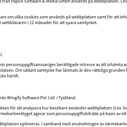
från Papoo Software & Media GmbH används på webbplatsen. Leve
re om vilka cookies som används på webbplatsen samt för att inh
 i webbläsaren i 12 månader för att spara samtycket.
s)
vis personuppgiftsansvariges berättigade intresse av att inhämta we
platsen. Om sådant samtycke har lämnats är den rättsliga grunden f
e härtill.
 Wingify Software Pvt. Ltd. i Tyskland.
tsen för att analysera hur besökare använder webbplatsen (t.ex. h
ärmekartverktyget agerar som personuppgiftsbiträde på basis av ett 
bbplatsen optimeras. I samband med användningen av värmekartver