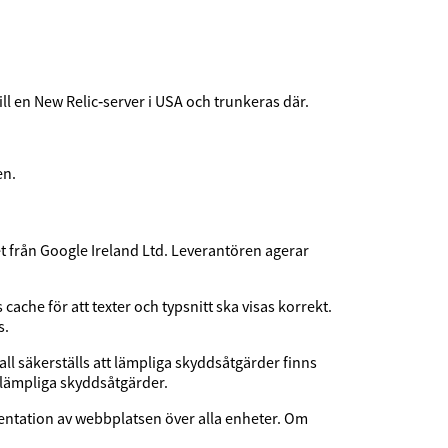
ll en New Relic‑server i USA och trunkeras där.
en.
et från Google Ireland Ltd. Leverantören agerar
cache för att texter och typsnitt ska visas korrekt.
s.
ll säkerställs att lämpliga skyddsåtgärder finns
 lämpliga skyddsåtgärder.
sentation av webbplatsen över alla enheter. Om