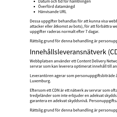
Datum och tid för hämtningen
Överförd datamängd
Hänvisande URL
Dessa uppgifter behandlas för att kunna visa webbp
attacker eller åtkomst av bots), för att förbättra 
uppgifter raderas normalt efter 7 dagar.
Rättslig grund för denna behandling är personup
Innehållsleveransnätverk (C
Webbplatsen använder ett Content Delivery Networ
servrar som kan leverera optimerat innehåll till 
Leverantören agerar som personuppgiftsbiträde åt
Luxemburg.
Eftersom ett CDN är ett nätverk av servrar som oft
tredjeländer som inte erbjuder en adekvat skyddsni
garantera en adekvat skyddsnivå. Personuppgifts
Rättslig grund för denna behandling är personup