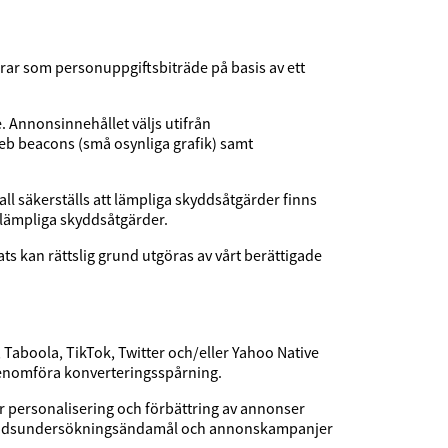
ar som personuppgiftsbiträde på basis av ett
. Annonsinnehållet väljs utifrån
b beacons (små osynliga grafik) samt
ll säkerställs att lämpliga skyddsåtgärder finns
 lämpliga skyddsåtgärder.
 kan rättslig grund utgöras av vårt berättigade
, Taboola, TikTok, Twitter och/eller Yahoo Native
genomföra konverteringsspårning.
r personalisering och förbättring av annonser
marknadsundersökningsändamål och annonskampanjer