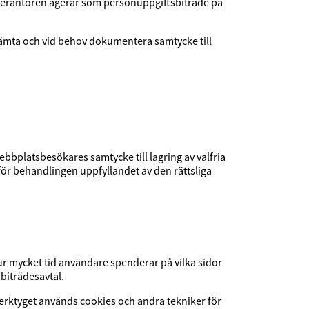
rantören agerar som personuppgiftsbiträde på
ämta och vid behov dokumentera samtycke till
bbplatsbesökares samtycke till lagring av valfria
ör behandlingen uppfyllandet av den rättsliga
ur mycket tid användare spenderar på vilka sidor
biträdesavtal.
ktyget används cookies och andra tekniker för