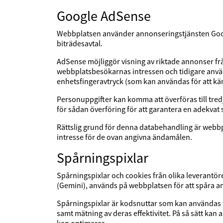
Google AdSense
Webbplatsen använder annonseringstjänsten Googl
biträdesavtal.
AdSense möjliggör visning av riktade annonser från
webbplatsbesökarnas intressen och tidigare anvä
enhetsfingeravtryck (som kan användas för att kän
Personuppgifter kan komma att överföras till tredj
för sådan överföring för att garantera en adekva
Rättslig grund för denna databehandling är webbp
intresse för de ovan angivna ändamålen.
Spårningspixlar
Spårningspixlar och cookies från olika leverantöre
(Gemini), används på webbplatsen för att spåra 
Spårningspixlar är kodsnuttar som kan användas f
samt mätning av deras effektivitet. På så sätt 