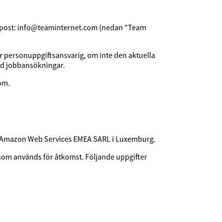
 E-post: info@teaminternet.com (nedan "Team
är personuppgiftsansvarig, om inte den aktuella
id jobbansökningar.
om.
 är Amazon Web Services EMEA SARL i Luxemburg.
som används för åtkomst. Följande uppgifter