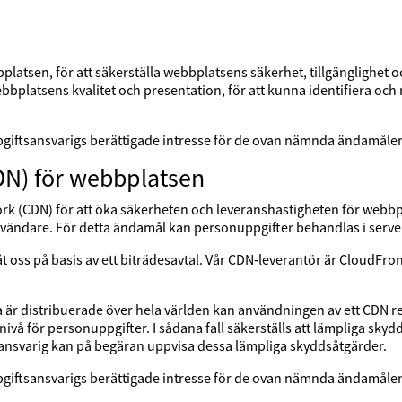
latsen, för att säkerställa webbplatsens säkerhet, tillgänglighet oc
webbplatsens kvalitet och presentation, för att kunna identifiera och 
pgiftsansvarigs berättigade intresse för de ovan nämnda ändamåle
DN) för webbplatsen
k (CDN) för att öka säkerheten och leveranshastigheten för webbpla
användare. För detta ändamål kan personuppgifter behandlas i serve
 oss på basis av ett biträdesavtal. Vår CDN‑leverantör är CloudFr
a är distribuerade över hela världen kan användningen av ett CDN res
vå för personuppgifter. I sådana fall säkerställs att lämpliga skydd
ansvarig kan på begäran uppvisa dessa lämpliga skyddsåtgärder.
pgiftsansvarigs berättigade intresse för de ovan nämnda ändamåle