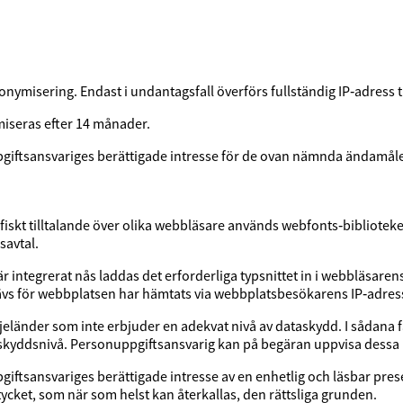
ymisering. Endast i undantagsfall överförs fullständig IP‑adress ti
iseras efter 14 månader.
pgiftsansvariges berättigade intresse för de ovan nämnda ändamål
afiskt tilltalande över olika webbläsare används webfonts‑bibliotek
savtal.
r integrerat nås laddas det erforderliga typsnittet in i webbläsarens 
rävs för webbplatsen har hämtats via webbplatsbesökarens IP‑adres
eländer som inte erbjuder en adekvat nivå av dataskydd. I sådana fa
t skyddsnivå. Personuppgiftsansvarig kan på begäran uppvisa dessa
iftsansvariges berättigade intresse av en enhetlig och läsbar pre
ycket, som när som helst kan återkallas, den rättsliga grunden.