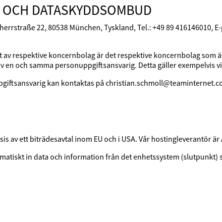
G OCH DATASKYDDSOMBUD
bherrstraße 22, 80538 München, Tyskland, Tel.: +49 89 416146010,
alt av respektive koncernbolag är det respektive koncernbolag som 
av en och samma personuppgiftsansvarig. Detta gäller exempelvis v
giftsansvarig kan kontaktas på christian.schmoll@teaminternet.c
sis av ett biträdesavtal inom EU och i USA. Vår hostingleverantör
atiskt in data och information från det enhetssystem (slutpunkt) 