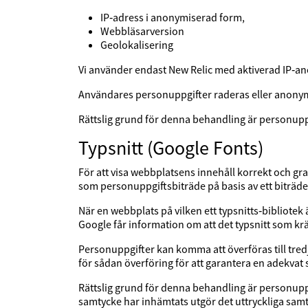
IP‑adress i anonymiserad form,
Webbläsarversion
Geolokalisering
Vi använder endast New Relic med aktiverad IP‑anon
Användares personuppgifter raderas eller anonym
Rättslig grund för denna behandling är personup
Typsnitt (Google Fonts)
För att visa webbplatsens innehåll korrekt och gr
som personuppgiftsbiträde på basis av ett biträde
När en webbplats på vilken ett typsnitts‑bibliotek ä
Google får information om att det typsnitt som k
Personuppgifter kan komma att överföras till tredj
för sådan överföring för att garantera en adekva
Rättslig grund för denna behandling är personuppg
samtycke har inhämtats utgör det uttryckliga samt