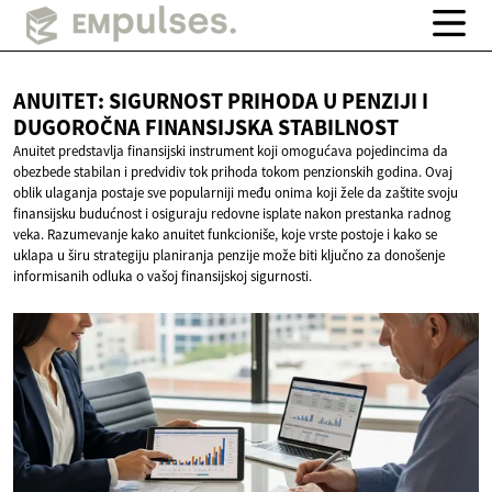
ANUITET: SIGURNOST PRIHODA U PENZIJI I
DUGOROČNA
FINANSIJSKA STABILNOST
Anuitet predstavlja finansijski instrument koji omogućava pojedincima da
obezbede stabilan i predvidiv tok prihoda tokom penzionskih godina. Ovaj
oblik ulaganja postaje sve popularniji među onima koji žele da zaštite svoju
finansijsku budućnost i osiguraju redovne isplate nakon prestanka radnog
veka. Razumevanje kako anuitet funkcioniše, koje vrste postoje i kako se
uklapa u širu strategiju planiranja penzije može biti ključno za donošenje
informisanih odluka o vašoj finansijskoj sigurnosti.