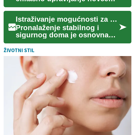
postaju sve važniji u
današnjem složenom
Istraživanje mogućnosti za dom
ekonomskom okruženju. Fi...
Pronalaženje stabilnog i
sigurnog doma je osnovna
potreba za svakog pojedinca i
porodicu. Međutim, mnogi se
ŽIVOTNI STIL
suočavaju...