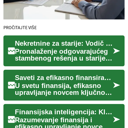
PROČITAJTE VIŠE
Nekretnine za starije: Vodič kroz finansije
Pronalaženje odgovarajućeg
stambenog rešenja u starijem
dobu predstavlja značajan
korak koji zahteva pažljivo
Saveti za efikasno finansiranje
planira...
U svetu finansija, efikasno
upravljanje novcem ključno je
za postizanje stabilnosti i
ostvarivanje ciljeva. Bilo da
Finansijska inteligencija: Ključ za uspešno upravljanje novcem
s...
Razumevanje finansija i
efikasno upravljanje novcem