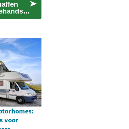
haffen
dehands
otorhomes:
s voor
gers