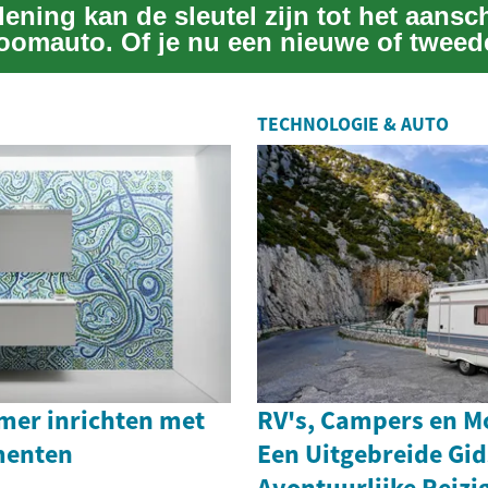
ening kan de sleutel zijn tot het aansc
roomauto. Of je nu een nieuwe of twee
..
TECHNOLOGIE & AUTO
mer inrichten met
RV's, Campers en M
ementen
Een Uitgebreide Gid
Avontuurlijke Reizi