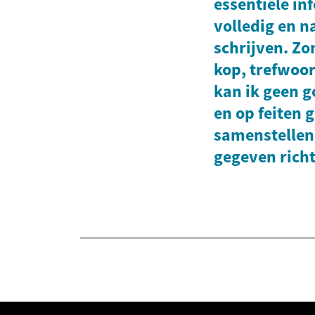
essentiële in
volledig en n
schrijven. Zo
kop, trefwoor
kan ik geen 
en op feiten 
samenstellen
gegeven richt