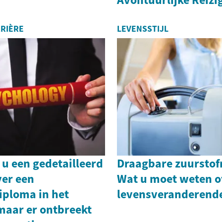
RIÈRE
LEVENSSTIJL
t u een gedetailleerd
Draagbare zuurstof
ver een
Wat u moet weten o
iploma in het
levensveranderend
maar er ontbreekt