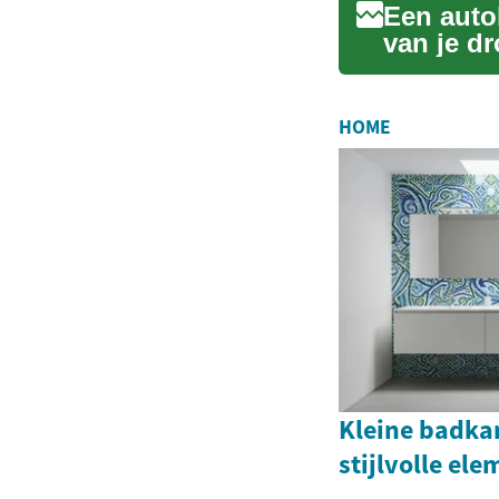
Een autol
van je d
auto wilt.
HOME
Kleine badka
stijlvolle el