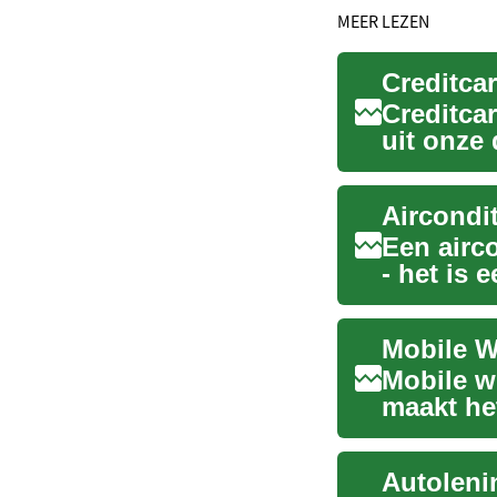
MEER LEZEN
Creditcar
Creditca
uit onze 
om o...
Een airc
- het is 
welzijn i.
Mobile W
Mobile w
maakt he
via het m
Autoleni