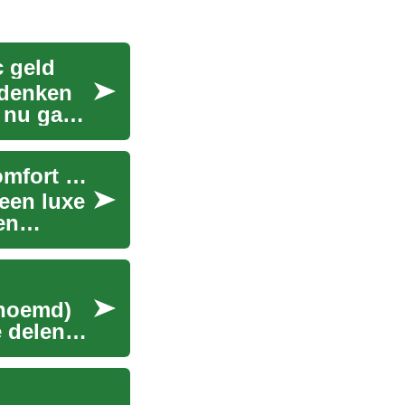
c geld
 denken
t nu gaat
Airconditioning: Alles wat je moet weten over comfort en klimaatbeheersing
 een luxe
en
enoemd)
e delen