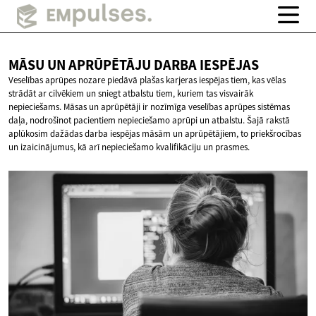
MĀSU UN APRŪPĒTĀJU
DARBA IESPĒJAS
Veselības aprūpes nozare piedāvā plašas karjeras iespējas tiem, kas vēlas
strādāt ar cilvēkiem un sniegt atbalstu tiem, kuriem tas visvairāk
nepieciešams. Māsas un aprūpētāji ir nozīmīga veselības aprūpes sistēmas
daļa, nodrošinot pacientiem nepieciešamo aprūpi un atbalstu. Šajā rakstā
aplūkosim dažādas darba iespējas māsām un aprūpētājiem, to priekšrocības
un izaicinājumus, kā arī nepieciešamo kvalifikāciju un prasmes.