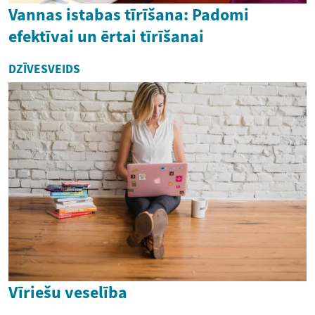
Vannas istabas tīrīšana: Padomi
efektīvai un ērtai tīrīšanai
DZĪVESVEIDS
Vīriešu veselība