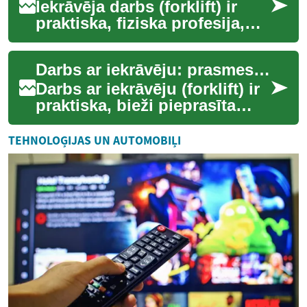
Iekrāvēja darbs (forklift) ir
praktiska, fiziska profesija,
kas bieži sastopama
noliktavās (warehouse) un
Darbs ar iekrāvēju: prasmes, prasības un karjeras iespējas
loģistikas ...
Darbs ar iekrāvēju (forklift) ir
praktiska, bieži pieprasīta
nodarbošanās loģistikas un
noliktavu (warehouse)
TEHNOLOĢIJAS UN AUTOMOBIĻI
sektorā...