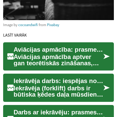
Image by
cocoandwifi
from
Pixabay
LASĪT VAIRĀK
Aviācijas apmācība: prasmes, ceļi un darba iespējas
Aviācijas apmācība aptver
gan teorētiskās zināšanas,
gan praktiskās iemaņas, kas
nepieciešamas darbam gaisa
Iekrāvēja darbs: iespējas noliktavā un loģistikā
transport...
Iekrāvēja (forklift) darbs ir
būtiska ķēdes daļa mūsdienu
noliktavu un loģistikas
sistēmās. Šajā rakstā
Darbs ar iekrāvēju: prasmes, atbildības un iespējas
skaidroju, kā...