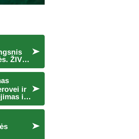
ingsnis
ės. ŽIV
mas
rovei ir
jimas ir
nės