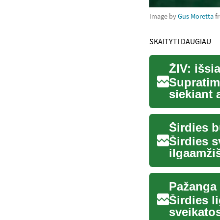
Image by
Gus Moretta
f
SKAITYTI DAUGIAU
ŽIV: išsi
Supratim
siekiant 
testavim.
Širdies 
Širdies s
ilgaamži
ank...
Pažanga š
Širdies l
sveikato