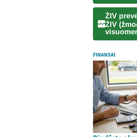
pastarais
ŽIV preve
ŽIV (žmo
visuomen
žmonių v
FINANSAI