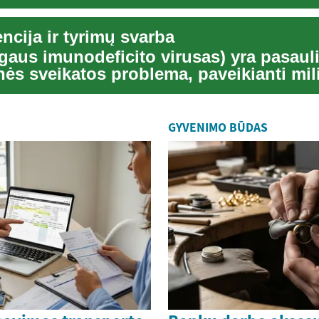
iais metais m...
ncija ir tyrimų svarba
gaus imunodeficito virusas) yra pasaul
ės sveikatos problema, paveikianti mil
isame ...
GYVENIMO BŪDAS