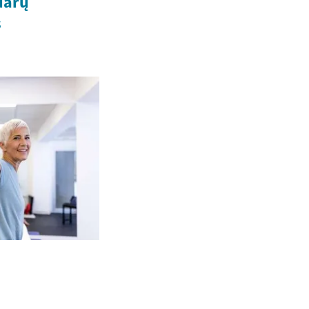
uarų
s