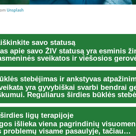
rom
Unsplash
aiškinkite savo statusą
as apie savo ŽIV statusą yra esminis ž
asmeninės sveikatos ir viešosios gerov
..
būklės stebėjimas ir ankstyvas atpažini
veikata yra gyvybiškai svarbi bendrai ge
škumui. Reguliarus širdies būklės stebė
irdies ligų terapijoje
igos išlieka viena pagrindinių visuome
s problemų visame pasaulyje, tačiau