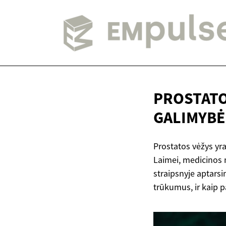
PROSTATO
GALIMYB
Prostatos vėžys yra
Laimei, medicinos 
straipsnyje aptars
trūkumus, ir kaip p