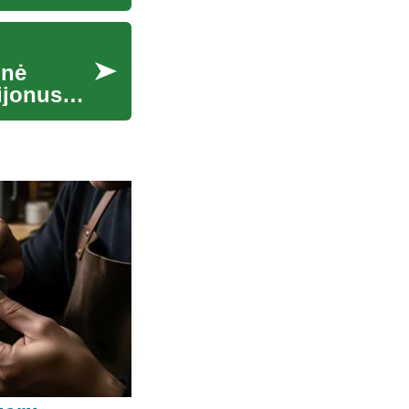
inė
ijonus