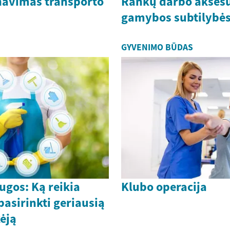
navimas transporto
Rankų darbo akses
gamybos subtilybė
GYVENIMO BŪDAS
ugos: Ką reikia
Klubo operacija
 pasirinkti geriausią
ėją