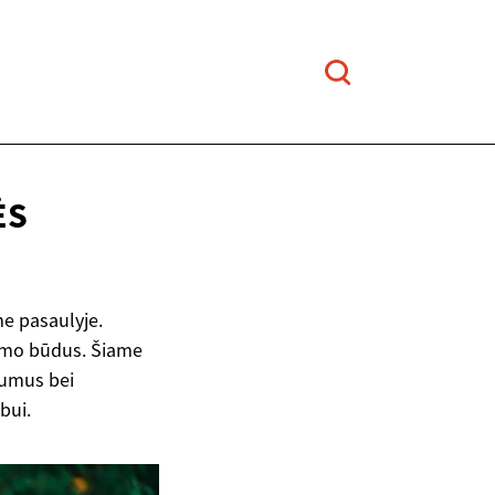
ĖS
me pasaulyje.
dymo būdus. Šiame
lumus bei
bui.