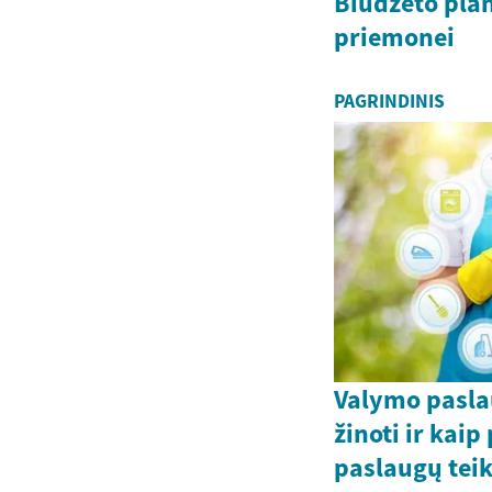
Biudžeto pla
priemonei
PAGRINDINIS
Valymo pasla
žinoti ir kaip
paslaugų teik