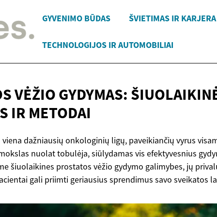
GYVENIMO BŪDAS
ŠVIETIMAS IR KARJERA
TECHNOLOGIJOS IR AUTOMOBILIAI
S VĖŽIO GYDYMAS: ŠIUOLAIKIN
ĖS
IR METODAI
 viena dažniausių onkologinių ligų, paveikiančių vyrus visa
mokslas nuolat tobulėja, siūlydamas vis efektyvesnius gy
ime šiuolaikines prostatos vėžio gydymo galimybes, jų priva
acientai gali priimti geriausius sprendimus savo sveikatos la