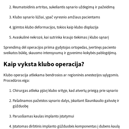
Reumatoidinis artritas, sukeliantis sąnario uždegimą ir pažeidimą
Klubo sąnario lūžiai, ypač vyresnio amžiaus pacientams
Įgimtos klubo deformacijos, tokios kaip klubo displazija
Avaskulinė nekrozė, kai sutrinka kraujo tiekimas į klubo sąnarį
Sprendimą dėl operacijos priima gydytojas ortopedas, įvertinęs paciento
sveikatos būklę, skausmo intensyvumą ir gyvenimo kokybės pablogėjimą.
Kaip vyksta klubo operacija?
Klubo operacija atliekama bendrosios ar regioninės anestezijos sąlygomis.
Procedūros eiga:
Chirurgas atlieka pjūvį klubo srityje, kad atvertų prieigą prie sąnario
Pašalinamos pažeistos sąnario dalys, įskaitant šlaunikaulio galvutę ir
gūžduobę
Paruošiamas kaulas implanto įstatymui
Įstatomas dirbtinis implanto gūžduobės komponentas į dubens kaulą