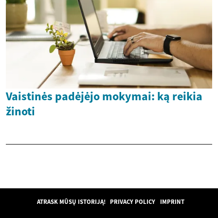
Vaistinės padėjėjo mokymai: ką reikia
žinoti
ATRASK MŪSŲ ISTORIJĄ!
PRIVACY POLICY
IMPRINT