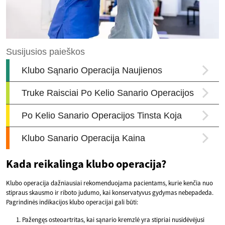
Kada reikalinga klubo operacija?
Klubo operacija dažniausiai rekomenduojama pacientams, kurie kenčia nuo
stipraus skausmo ir riboto judumo, kai konservatyvus gydymas nebepadeda.
Pagrindinės indikacijos klubo operacijai gali būti:
Pažengęs osteoartritas, kai sąnario kremzlė yra stipriai nusidėvėjusi