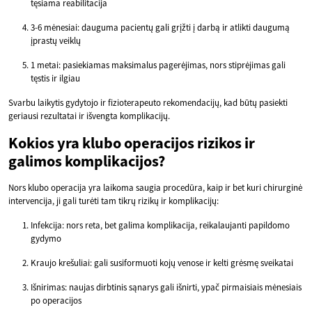
tęsiama reabilitacija
3-6 mėnesiai: dauguma pacientų gali grįžti į darbą ir atlikti daugumą
įprastų veiklų
1 metai: pasiekiamas maksimalus pagerėjimas, nors stiprėjimas gali
tęstis ir ilgiau
Svarbu laikytis gydytojo ir fizioterapeuto rekomendacijų, kad būtų pasiekti
geriausi rezultatai ir išvengta komplikacijų.
Kokios yra klubo operacijos rizikos ir
galimos komplikacijos?
Nors klubo operacija yra laikoma saugia procedūra, kaip ir bet kuri chirurginė
intervencija, ji gali turėti tam tikrų rizikų ir komplikacijų:
Infekcija: nors reta, bet galima komplikacija, reikalaujanti papildomo
gydymo
Kraujo krešuliai: gali susiformuoti kojų venose ir kelti grėsmę sveikatai
Išnirimas: naujas dirbtinis sąnarys gali išnirti, ypač pirmaisiais mėnesiais
po operacijos