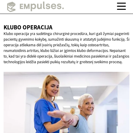
KLUBO
OPERACIJA
Klubo operacija yra sudėtinga chirurginė procedūra, kuri gali žymiai pagerinti
pacientų gyvenimo kokybę, sumažinti skausmą ir atstatyti judėjimo funkciją. Ši
operacija atliekama dėl įvairių priežasčių, tokių kaip osteoartritas,
reumatoidinis artritas, klubo lūžiai ar įgimtos klubo deformacijos. Nepaisant
to, kad tai yra didelė operacija, šiuolaikiniai medicinos pasiekimai ir pažangios
technologijos leidžia pasiekti puikių rezultatų ir greitesnį sveikimo procesą.