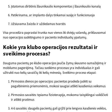
Įstatomas dirbtinis šlaunikaulio komponentas į šlaunikaulio kanalą
Patikrinama, ar implanto dalys tinkamai susiję ir funkcionuoja
Užsiuvama žaizda ir uždedamas tvarstis
Visa procedūra paprastai trunka nuo vienos iki dviejų valandų, priklausomai
nuo operacijos sudėtingumo ir paciento individualių ypatumų.
Kokie yra klubo operacijos rezultatai ir
sveikimo procesas?
Dauguma pacientų po klubo operacijos jaučia žymų skausmo sumažėjimą ir
mobilumo pagerėjimą. Tačiau sveikimo procesas yra individualus ir gali
užtrukti nuo kelių savaičių iki kelių mėnesių. Sveikimo proceso etapai:
Pirmosios dienos po operacijos: pacientas pradeda judėti su
pagalbinėmis priemonėmis, mokosi saugiai atlikti kasdienius veiksmus
Pirmosios savaitės: tęsiama fizioterapija, mokoma taisyklingai vaikščioti
ir atlikti pratimus
4-6 savaitės: daugelis pacientų gali grįžti prie lengvos kasdienės veiklos,