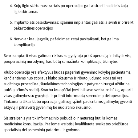
Kojų ilgio skirtumas: kartais po operacijos gali atsirasti nedidelis kojų
ilgio skirtumas
Implanto atsipalaidavimas: ilgainiui implantas gali atsilaisvinti ir prireikti
pakartotinės operacijos
Nervo ar kraujagyslių pažeidimas: retai pasitaikanti, bet galima
komplikacija
Svarbu aptarti visas galimas rizikas su gydytoju prieš operaciją ir laikytis visų
pooperacinių nurodymų, kad būtų sumažinta komplikacijų tikimybė.
Klubo operacija yra efektyvus būdas pagerinti gyvenimo kokybę pacientams,
kenčiantiems nuo stipraus klubo skausmo ir riboto judumo. Nors tai yra
sudėtinga procedūra, šiuolaikinės technologijos ir patyrę chirurgai užtikrina
aukštą sėkmės rodiklį. Svarbu kruopščiai įvertinti savo sveikatos būklę, aptarti
visas galimybes su gydytoju ir priimti informuotą sprendimą dėl operacijos.
Tinkamai atlikta klubo operacija gali sugrąžinti pacientams galimybę gyventi
aktyvų ir pilnavertį gyvenimą be nuolatinio skausmo.
Šis straipsnis yra tik informacinio pobūdžio ir neturėtų būti laikomas
medicinine konsultacija. Prašome kreiptis į kvalifikuotą sveikatos priežiūros
specialistą dėl asmeninių patarimų ir gydymo.