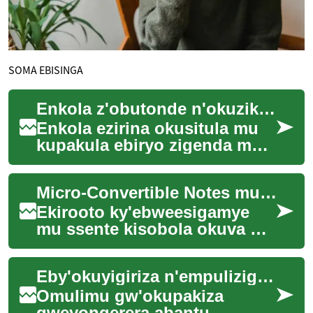
SOMA EBISINGA
Enkola z'obutonde n'okuzikiza waste mu kupakula
Enkola ezirina okusitula mu
kupakula ebiryo zigenda mu
maaso n’okulaba nti
obutonde bw'obulamu
Micro-Convertible Notes mu Bizinesi ya Bukyafu
buyitibwa, obutebenkev...
Ekirooto ky'ebweesigamye
mu ssente kisobola okuva mu
ndowooza empya ya Micro-
Convertible Notes. Eki
Eby'okuyigiriza n'empuliziganya mu mirimu gy'okupakiza
kyogera ku ngeri ...
Omulimu gw'okupakiza
gweyongerera abantu