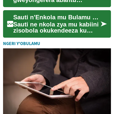
obusobozi mu by'okusindika
eby'okulya n'okusuubira
Sauti n'Enkola mu Bulamu bw'Amafi
obulungi bw'ebintu by'oku...
Sauti ne nkola zya mu kabiini
zisobola okukendeeza ku
bulamu bw'amafi mu nsi
y'obwaffe. Abasawo
NGERI Y'OBULAMU
b'ebikadde n'abasayan...