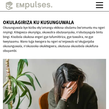
OKULAGIRIZA KU
KUSUNGUWALA
Okusunguwala kye kizibu eky'amangu ekikosa obulamu bw'omuntu mu ngeri
nnyingi. Kitegeeza okunyiiga, okuwulira obutasanyuka, n'obutayagala bintu
bingi. Kisobola okukosa engeri gye tufumiitiriza, gye tuwulira, ne gye
tweyisaamu. Wano tujja kwogera ku ngeri ez'enjawulo ez'okujjanjaba
okusunguwala, n'okusooka okukitegeera, okutuusa okusobola okukifuna
obuyambi.