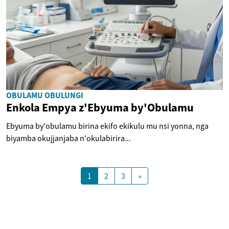
OBULAMU OBULUNGI
Enkola Empya z'Ebyuma by'Obulamu
Ebyuma by'obulamu birina ekifo ekikulu mu nsi yonna, nga
biyamba okujjanjaba n'okulabirira...
1
2
3
»