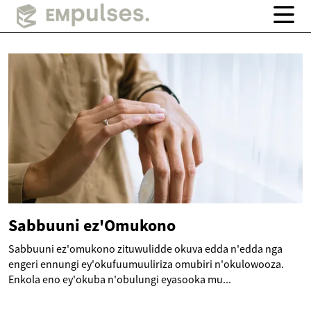
Sabbuuni ez'Omukono
Sabbuuni ez'omukono zituwulidde okuva edda n'edda nga
engeri ennungi ey'okufuumuuliriza omubiri n'okulowooza.
Enkola eno ey'okuba n'obulungi eyasooka mu...