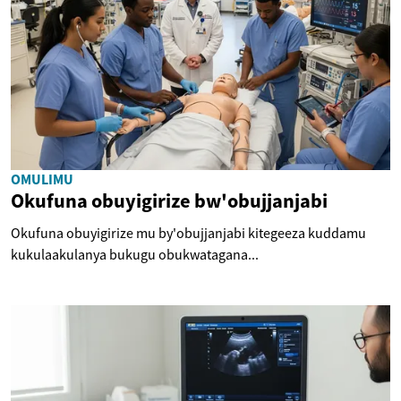
OMULIMU
Okufuna obuyigirize bw'obujjanjabi
Okufuna obuyigirize mu by'obujjanjabi kitegeeza kuddamu
kukulaakulanya bukugu obukwatagana...