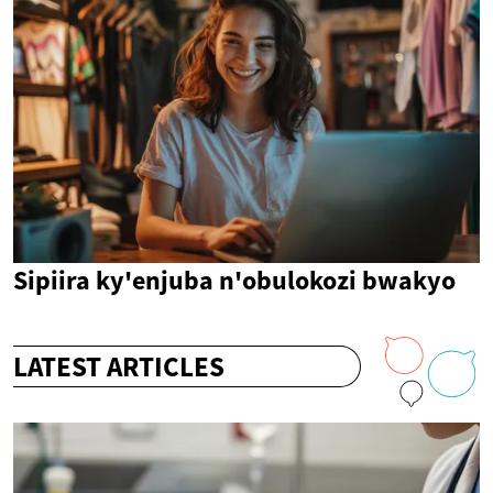
Sipiira ky'enjuba n'obulokozi bwakyo
LATEST ARTICLES