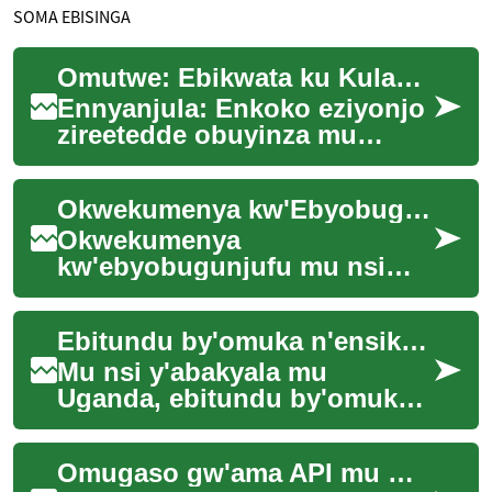
SOMA EBISINGA
Omutwe: Ebikwata ku Kulabirira Enkoko Eziyonjo mu Buganda
Ennyanjula: Enkoko eziyonjo
zireetedde obuyinza mu
by'okulunda enkoko mu
Buganda. Zireetawo emikisa
Okwekumenya kw'Ebyobugunjufu mu Nsi y'Abafuuka
mingi eri abalimi...
Okwekumenya
kw'ebyobugunjufu mu nsi
y'abafuuka kizuuse ekitundu
ky'emikolo eky'enjawulo era
Ebitundu by'omuka n'ensiko eyitira ku nsi y'abakyala mu Uganda
ekisobola okusisinkana ab...
Mu nsi y'abakyala mu
Uganda, ebitundu by'omuka
n'ensiko biraga obukugu
n'obuwangwa obw'enjawulo.
Omugaso gw'ama API mu motoka za ku nsi y'ekyalo
Okuva ku ntegeka y'a...