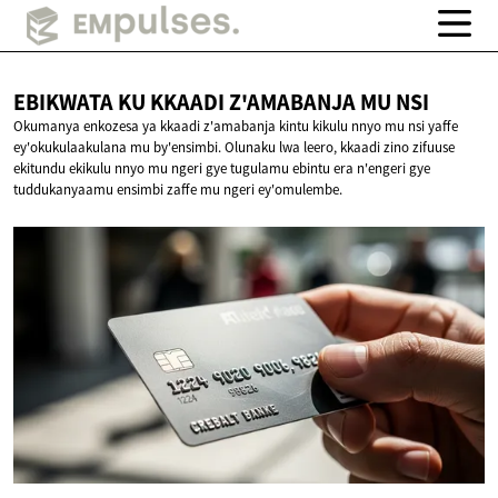
EBIKWATA KU KKAADI Z'AMABANJA
MU NSI
Okumanya enkozesa ya kkaadi z'amabanja kintu kikulu nnyo mu nsi yaffe
ey'okukulaakulana mu by'ensimbi. Olunaku lwa leero, kkaadi zino zifuuse
ekitundu ekikulu nnyo mu ngeri gye tugulamu ebintu era n'engeri gye
tuddukanyaamu ensimbi zaffe mu ngeri ey'omulembe.