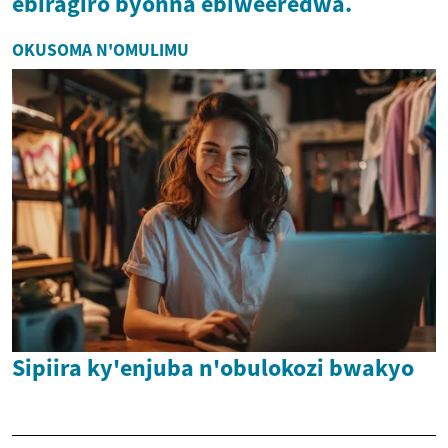
ebiragiro byonna ebiweeredwa.
OKUSOMA N'OMULIMU
Sipiira ky'enjuba n'obulokozi bwakyo