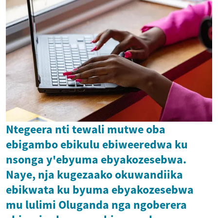
Ntegeera nti tewali mutwe oba
ebigambo ebikulu ebiweeredwa ku
nsonga y'ebyuma ebyakozesebwa.
Naye, nja kugezaako okuwandiika
ebikwata ku byuma ebyakozesebwa
mu lulimi Oluganda nga ngoberera