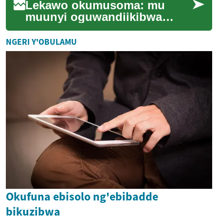
Lekawo okumusoma: mu
muunyi oguwandiikibwa
guno, tutegeera ensonga
y'amateeka g'ama API mu
NGERI Y'OBULAMU
by'obwanguzi bw'obutale n'...
Okufuna ebisolo ng'ebibadde
bikuzibwa