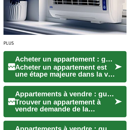
PLUS
Acheter un appartement : guide pratique pour acheteurs et familles
Acheter un appartement est
une étape majeure dans la vie
d’un foyer, qu’il s’agisse d’un
premier achat ou d’une
Appartements à vendre : guide pratique pour familles et acheteurs
reloc...
Trouver un appartement à
vendre demande de la
méthode : analyser le
quartier, vérifier l’état du bien
Appartements à vendre : guide pratique pour acheter un bien
et comprendre l...