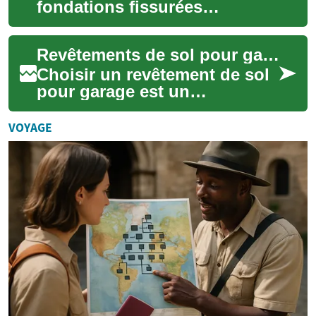
fondations fissurées
nécessite une approche
méthodique : évaluer les
Revêtements de sol pour garage : choix et conseils
causes, corriger l...
Choisir un revêtement de sol
pour garage est un
investissement qui protège le
béton, simplifie l'entretien et
VOYAGE
rehauss...