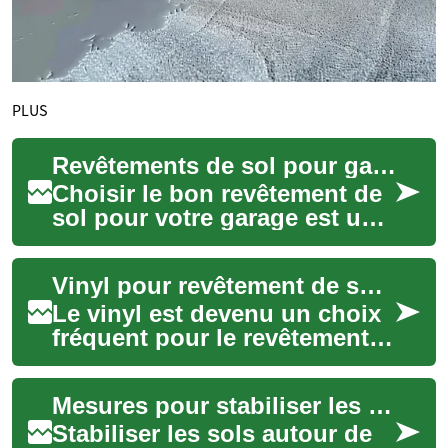
PLUS
Revêtements de sol pour garage : guide pratique
Choisir le bon revêtement de
sol pour votre garage est un
investissement qui protège le
béton des taches, de
Vinyl pour revêtement de sol : usages, pose et entretien
l'humidi...
Le vinyl est devenu un choix
fréquent pour le revêtement
de sol en raison de sa
polyvalence, sa résistance à
Mesures pour stabiliser les sols autour de fondations fissurées
l'eau et...
Stabiliser les sols autour de