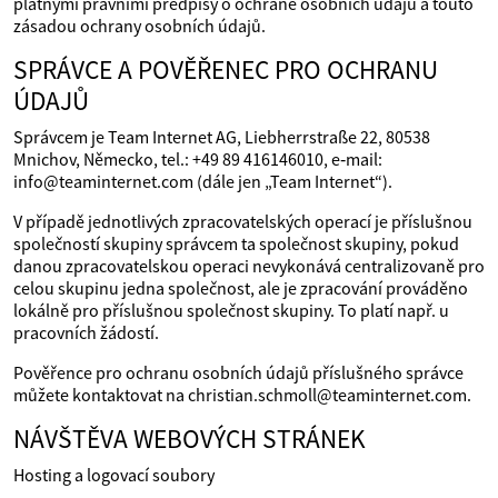
platnými právními předpisy o ochraně osobních údajů a touto
zásadou ochrany osobních údajů.
SPRÁVCE A POVĚŘENEC PRO OCHRANU
ÚDAJŮ
Správcem je Team Internet AG, Liebherrstraße 22, 80538
Mnichov, Německo, tel.: +49 89 416146010, e‑mail:
info@teaminternet.com (dále jen „Team Internet“).
V případě jednotlivých zpracovatelských operací je příslušnou
společností skupiny správcem ta společnost skupiny, pokud
danou zpracovatelskou operaci nevykonává centralizovaně pro
celou skupinu jedna společnost, ale je zpracování prováděno
lokálně pro příslušnou společnost skupiny. To platí např. u
pracovních žádostí.
Pověřence pro ochranu osobních údajů příslušného správce
můžete kontaktovat na christian.schmoll@teaminternet.com.
NÁVŠTĚVA WEBOVÝCH STRÁNEK
Hosting a logovací soubory