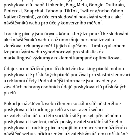
poskytovatelů, např. LinkedIn, Bing, Meta, Google, Outbrain,
Pinterest, Snapchat, Taboola, TikTok, Twitter a/nebo Yahoo
Native (Gemini), za účelem sledování používání webu a akcí
návštěvníků webu pro účely konverzního měření.
Tracking pixely jsou úryvek kódu, který lze použít ke sledování
akcí návštěvníků webu, což umožňuje personalizovat a
zlepšovat reklamy a měřit jejich úspěšnost. Tímto způsobem
lze používání webu vyhodnocovat pro statistické a
marketingové výzkumy a reklamní kampaně optimalizovat.
Údaje shromážděné prostřednictvím tracking pixelů mohou
poskytovatelé příslušných pixelů používat pro vlastní sledovací
a reklamní účely. Podrobnější informace jsou uvedeny v
zásadách ochrany osobních údajů poskytovatelů příslušných
pixelů.
Pokud je návštěvník webu členem sociální sítě některého z
poskytovatelů tracking pixelů a v nastavení svého
uživatelského účtu u této sociální sítě poskytl příslušnému
poskytovateli svolení, může poskytovatel sociální sítě nebo
poskytovatel tracking pixelu spojit informace shromážděné o
návštěvě webu s přidruženým uživatelským účtem u příslušné