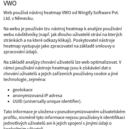
VWO
Web používá nástroj heatmap VWO od Wingify Software Pvt.
Ltd. v Německu.
Na webu je používán tzv. nástroj heatmap k analýze používání
webu návštěvníky (např. jak dlouho uživatelé stráví na kterých
stránkách a na které odkazy klikají). Poskytovatel nástroje
heatmap vystupuje jako zpracovatel na základě smlouvy o
zpracování údajů.
Na základě analýzy chování uživatelů lze web optimalizovat. V
rámci používání nástroje heatmap jsou k získávání dat o
chování uživatelů a jejich zařízeních používány cookie a jiné
technologie, zejména:
geolokace
anonymizovaná IP adresa
UUID (universally unique identifier).
Tato informace je uložena v pseudonymizovaném uživatelském
profilu, nicméně tyto informace nejsou používány k identifikaci
jednotlivých uživatelů ani k jejich spojení s jinými údaji o
konkrétním uživateli.