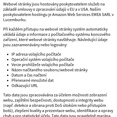
Webové stránky jsou hostovány poskytovatelem služeb na
základě smlouvy o zpracování údajů v EU a v USA. Naším
poskytovatelem hostingu je Amazon Web Services EMEA SARL v
Lucemburku.
Při každém přístupu na webové stránky systém automaticky
ukládá údaje a informace z počítačového systému koncového
zařízení, které webové stránky navštěvuje. Následující údaje
jsou zaznamenávány nebo logovány:
IP adresa volajícího počítače
Operační systém volajícího počítače
Verze prohlížeče volajícího počítače
Název načítaného souboru/webové stránky
Datum a čas načtení
Přenesené množství dat
Odkazující URL
Tato data jsou zpracovávána za účelem možnosti zobrazení
webu, zajištění bezpečnosti, dostupnosti a integrity webu
(např. detekce a obrana proti DoS útokům nebo přístupům
botů), zlepšení kvality a prezentace webu, identifikace a opravy
chyb a pro statistické účely. Tato data jsou pravidelně mazána