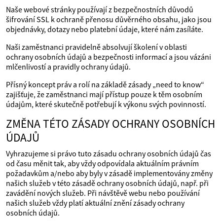
Naše webové stránky používají z bezpečnostních důvodů
šifrování SSL k ochraně přenosu důvěrného obsahu, jako jsou
objednávky, dotazy nebo platební údaje, které nám zasíláte.
Naši zaměstnanci pravidelně absolvují školení v oblasti
ochrany osobních údajů a bezpečnosti informací a jsou vázáni
mlčenlivostí a pravidly ochrany údajů.
Přísný koncept práv a rolí na základě zásady „need to know“
zajišťuje, že zaměstnanci mají přístup pouze k těm osobním
údajům, které skutečně potřebují k výkonu svých povinností.
ZMĚNA TÉTO ZÁSADY OCHRANY OSOBNÍCH
ÚDAJŮ
Vyhrazujeme si právo tuto zásadu ochrany osobních údajů čas
od času měnit tak, aby vždy odpovídala aktuálním právním
požadavkům a/nebo aby byly v zásadě implementovány změny
našich služeb v této zásadě ochrany osobních údajů, např. při
zavádění nových služeb. Při návštěvě webu nebo používání
našich služeb vždy platí aktuální znění zásady ochrany
osobních údajů.