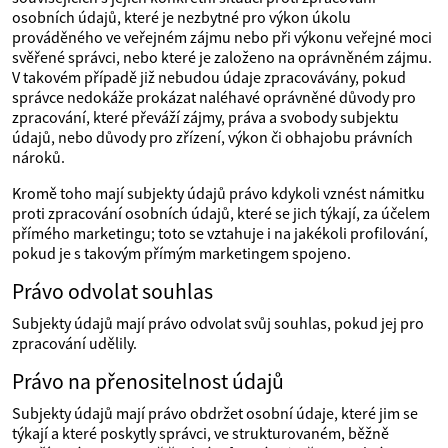
osobních údajů, které je nezbytné pro výkon úkolu
prováděného ve veřejném zájmu nebo při výkonu veřejné moci
svěřené správci, nebo které je založeno na oprávněném zájmu.
V takovém případě již nebudou údaje zpracovávány, pokud
správce nedokáže prokázat naléhavé oprávněné důvody pro
zpracování, které převáží zájmy, práva a svobody subjektu
údajů, nebo důvody pro zřízení, výkon či obhajobu právních
nároků.
Kromě toho mají subjekty údajů právo kdykoli vznést námitku
proti zpracování osobních údajů, které se jich týkají, za účelem
přímého marketingu; toto se vztahuje i na jakékoli profilování,
pokud je s takovým přímým marketingem spojeno.
Právo odvolat souhlas
Subjekty údajů mají právo odvolat svůj souhlas, pokud jej pro
zpracování udělily.
Právo na přenositelnost údajů
Subjekty údajů mají právo obdržet osobní údaje, které jim se
týkají a které poskytly správci, ve strukturovaném, běžně