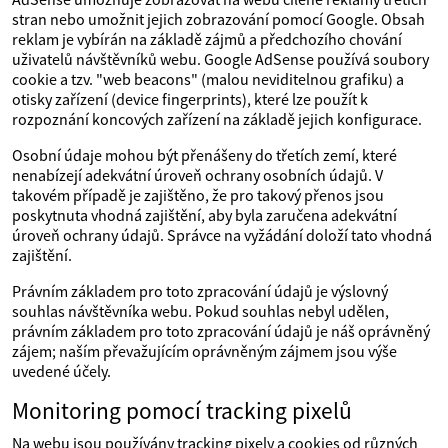
stran nebo umožnit jejich zobrazování pomocí Google. Obsah
reklam je vybírán na základě zájmů a předchozího chování
uživatelů návštěvníků webu. Google AdSense používá soubory
cookie a tzv. "web beacons" (malou neviditelnou grafiku) a
otisky zařízení (device fingerprints), které lze použít k
rozpoznání koncových zařízení na základě jejich konfigurace.
Osobní údaje mohou být přenášeny do třetích zemí, které
nenabízejí adekvátní úroveň ochrany osobních údajů. V
takovém případě je zajištěno, že pro takový přenos jsou
poskytnuta vhodná zajištění, aby byla zaručena adekvátní
úroveň ochrany údajů. Správce na vyžádání doloží tato vhodná
zajištění.
Právním základem pro toto zpracování údajů je výslovný
souhlas návštěvníka webu. Pokud souhlas nebyl udělen,
právním základem pro toto zpracování údajů je náš oprávněný
zájem; naším převažujícím oprávněným zájmem jsou výše
uvedené účely.
Monitoring pomocí tracking pixelů
Na webu jsou používány tracking pixely a cookies od různých