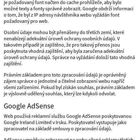
je požadovaný font načten do cache prohlížeče, aby bylo
možné texty a fonty správně zobrazit. Google obdrží informaci
o tom, že byl z IP adresy návštěvníka webu vyžádán font
požadovaný pro web.
Osobní údaje mohou být přenášeny do třetích zemí, které
nenabízejí adekvátní úroveň ochrany osobních údajů. V
takovém případě je zajištěno, že pro takový přenos jsou
poskytnuta vhodná zajištění, aby byla zaručena adekvátní
úroveň ochrany údajů. Správce na vyžádání doloží tato vhodná
zajištění.
Právním základem pro toto zpracování údajů je oprávněný
zájem správce o jednotné a čitelné zobrazení webu napříč
všemi zařízeními. Pokud byl získán souhlas, právním základem
je výslovně udělený souhlas, který lze kdykoli odvolat.
Google AdSense
Web používá reklamní službu Google AdSense poskytovanou
Google Ireland Limited v Irsku. Poskytovatel vystupuje jako
zpracovatel na základě smlouvy o zpracování údajů.
AdSense umožňuje zobrazovat na webu cílené reklamy třetích