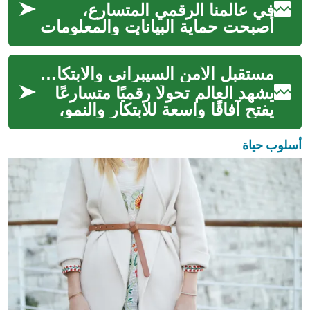
في عالمنا الرقمي المتسارع،
أصبحت حماية البيانات والمعلومات
الشخصية والتجارية أمرًا بالغ
الأهمية. مع تزايد التهديدات ا...
مستقبل الأمن السيبراني والابتكارات
يشهد العالم تحولًا رقميًا متسارعًا
يفتح آفاقًا واسعة للابتكار والنمو،
ولكنه في الوقت ذاته يفرض
تحديات أمنية معقدة. أص...
أسلوب حياة