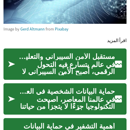
Image by
Gerd Altmann
from
Pixabay
اقرأ المزيد
مستقبل الأمن السيبراني والتعليم الرقمي
في عالم يتسارع فيه التحول
الرقمي، أصبح الأمن السيبراني لا
غنى عنه لحماية الأصول الرقمية
والأنظمة الحيوية. مع كل ابتكا...
حماية البيانات الشخصية في العصر الرقمي
في عالمنا المعاصر، أصبحت
التكنولوجيا جزءًا لا يتجزأ من حياتنا
اليومية، مما أدى إلى زيادة هائلة
في حجم البيانات الشخصي...
أهمية التشفير في حماية البيانات