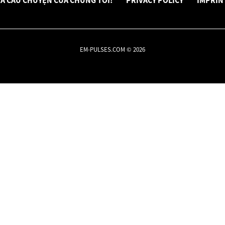
Á CÂU CHUYỆN CỦA CHÚNG TÔI!
PRIVACY POLICY
IMPRIN
EM-PULSES.COM © 2026