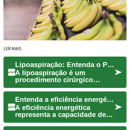
LER MAIS
Lipoaspiração: Entenda o Procedimento e seus Benefícios
A lipoaspiração é um
procedimento cirúrgico
amplamente conhecido e
procurado por pessoas que
Entenda a eficiência energética e seus benefícios
desejam remover o excess...
A eficiência energética
representa a capacidade de
realizar as mesmas tarefas ou
manter o mesmo nível de