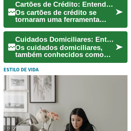
Cartões de Crédito: Entenda Como Funcionam e Seus Benefícios
conforto uti...
Os cartões de crédito se
tornaram uma ferramenta
financeira essencial na vida
moderna. Eles oferecem
Cuidados Domiciliares: Entenda Como Funciona e Seus Benefícios
conveniência, se...
Os cuidados domiciliares,
também conhecidos como
home care, são uma
modalidade de assistência à
ESTILO DE VIDA
saúde que vem ganhand...