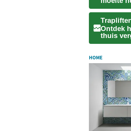
moeite h
hun ei...
Traplifte
Ontdek ho
thuis ve
trapli...
HOME