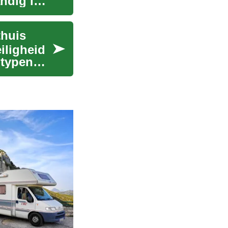
ndig in
thuis
iligheid
 typen