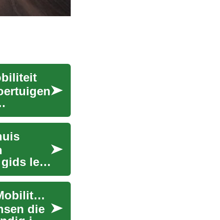
iliteit
oertuigen
huis
n
 gids legt
Trapliften: Een Complete Gids voor Verbeterde Mobiliteit Thuis
nsen die