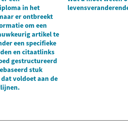
iploma in het
levensveranderend
maar er ontbreekt
formatie om een
auwkeurig artikel te
nder een specifieke
den en citaatlinks
goed gestructureerd
gebaseerd stuk
 dat voldoet aan de
lijnen.