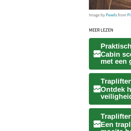
Image by
Pexels
from
P
MEER LEZEN
Praktisch
Cabin sc
met een g
ontworpe
Traplifte
Ontdek h
veilighei
uit welke 
Een trapl