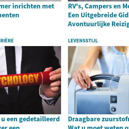
mer inrichten met
RV's, Campers en M
ementen
Een Uitgebreide Gid
Avontuurlijke Reizi
RIÈRE
LEVENSSTIJL
t u een gedetailleerd
Draagbare zuurstof
ver een
Wat u moet weten o