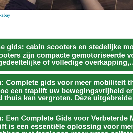
ixabay
e gids: cabin scooters en stedelijke mob
ooters zijn compacte gemotoriseerde v
edeeltelijke of volledige overkapping,
n om m...
n: Complete gids voor meer mobiliteit t
oe een traplift uw bewegingsvrijheid e
d thuis kan vergroten. Deze uitgebreide
...
ift is een essentiële oplossing voor me