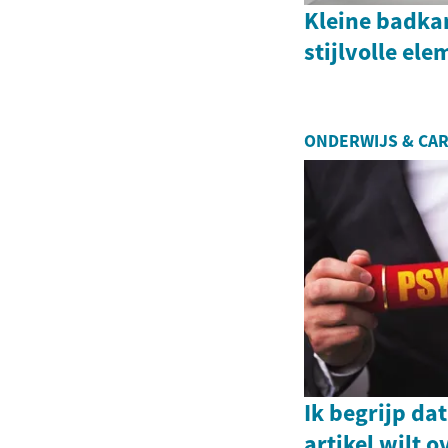
Kleine badka
stijlvolle el
ONDERWIJS & CAR
Ik begrijp da
artikel wilt o