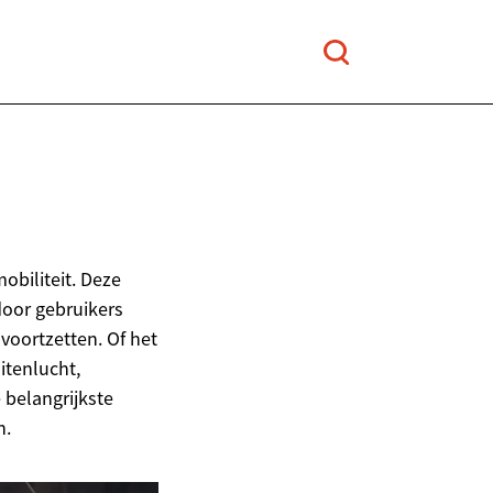
obiliteit. Deze
door gebruikers
voortzetten. Of het
itenlucht,
 belangrijkste
n.