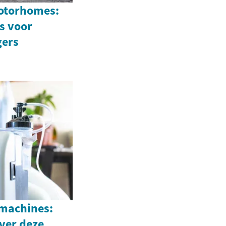
otorhomes:
s voor
gers
machines:
ver deze