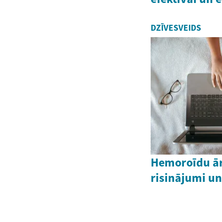
DZĪVESVEIDS
Hemoroīdu ār
risinājumi un