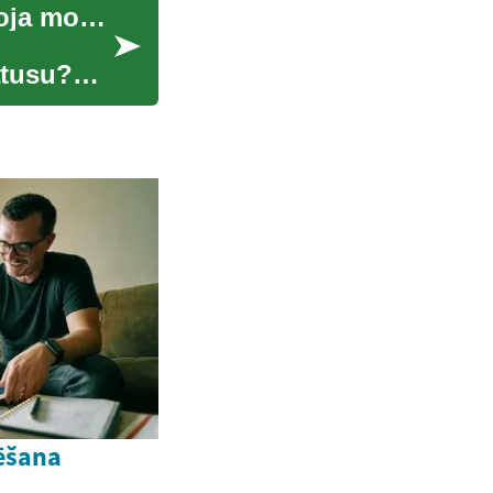
Apavu luksusa: Kā augstās papēža kurpes iekaroja modes pasauli
atusu?
ēšana