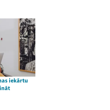
nas iekārtu
ināt