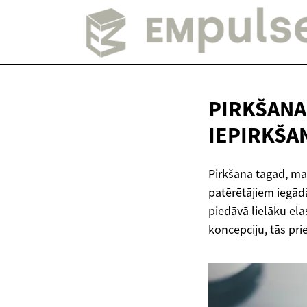
PIRKŠANA
IEPIRKŠAN
Pirkšana tagad, ma
patērētājiem iegād
piedāvā lielāku elas
koncepciju, tās pri