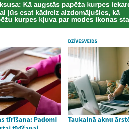
ai jūs esat kādreiz aizdomājušies, kā
ēžu kurpes kļuva par modes ikonas st
a funkcionā...
DZĪVESVEIDS
s tīrīšana: Padomi
Taukainā aknu ārst
rtai tīrīšanai