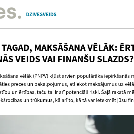
DZĪVESVEIDS
 TAGAD, MAKSĀŠANA VĒLĀK: ĒR
ĀS VEIDS VAI
FINANŠU SLAZDS?
ksāšana vēlāk (PNPV) kļūst arvien populārāka iepirkšanās m
āties preces un pakalpojumus, atliekot maksājumus uz vēlāk
tību un ērtības, taču tai ir arī potenciāli riski. Šajā rakstā
ekšrocības un trūkumus, kā arī to, kā tā var ietekmēt jūsu fin