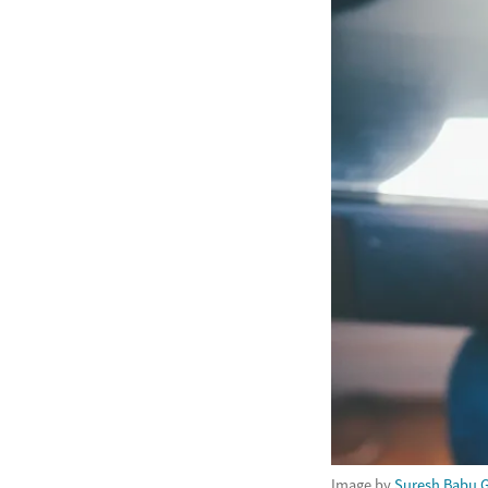
Image by
Suresh Babu 