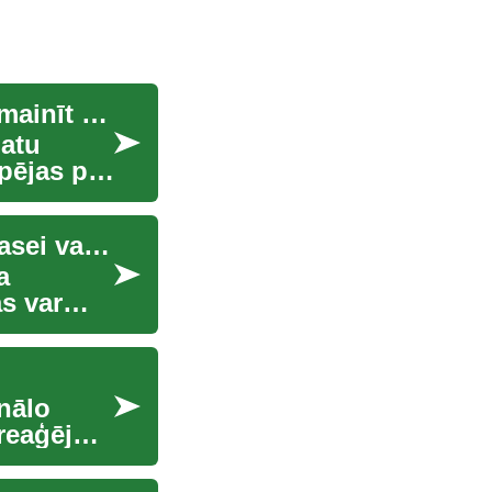
RISC‑V kontrolieri iekļūst SSD iekšienē. Tas var mainīt datu drošību, piegādes ķēdes pārredzamību un ražotāju elastību. Agrāk SSD kontrolieri balstījās uz slēgtiem ARM vai patentētiem risinājumiem. RISC‑V atver iespējas atvērtai programmaparatūrai, pielāgošanai un ārējiem auditiem. Šajā rakstā apskatīšu vēsturi, jaunākos paziņojumus, tipiskus produktu cenu diapazonus, tirgus ietekmi un iespējamos drošības riskus. Lasītājs saņems praktisku skaidrojumu, tehnisku analīzi un īsus secinājumus.
datu
pējas par
Pergolas: funkcijas, materiāli un piemērotība terasei vai dārzam
a
s var
nālo
reaģējot