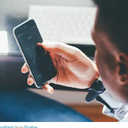
Guddanti
from
Pixabay