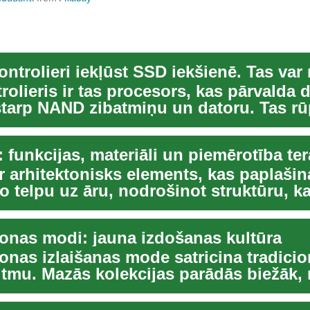
olieris ir tas procesors, kas pārvalda 
tarp NAND zibatmiņu un datoru. Tas rū
...
r arhitektonisks elements, kas paplašin
 telpu uz āru, nodrošinot struktūru, ka
u, e...
onas modi: jauna izdošanas kultūra
onas izlaišanas mode satricina tradicio
itmu. Mazās kolekcijas parādās biežāk, 
..