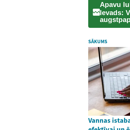
Ievads: V
augstpap
No sākum
SĀKUMS
Vannas istaba
efektīvai un ē