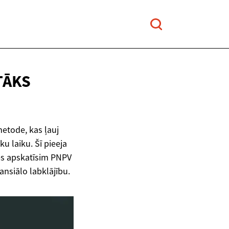
TĀKS
etode, kas ļauj
u laiku. Šī pieeja
 mēs apskatīsim PNPV
ansiālo labklājību.