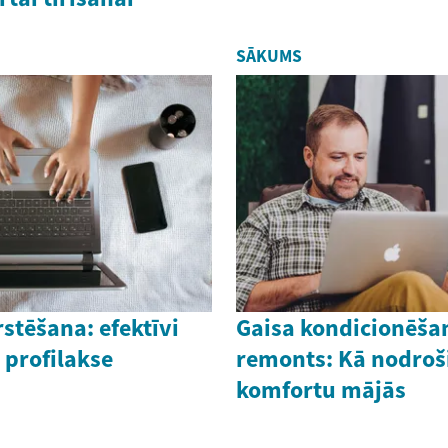
SĀKUMS
stēšana: efektīvi
Gaisa kondicionēša
 profilakse
remonts: Kā nodroš
komfortu mājās