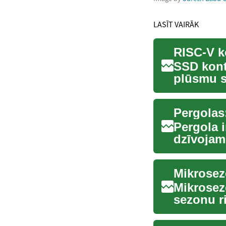
LASĪT VAIRĀK
SSD kontr
plūsmu s
kļūdu lab
Pergola i
dzīvojamo
sniegt ēn
Mikrosez
Mikrosez
sezonu r
uz īslaic.