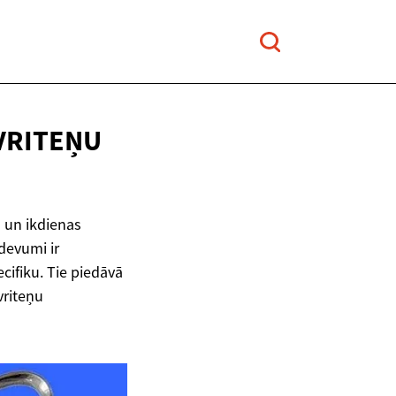
VRITEŅU
m un ikdienas
devumi ir
cifiku. Tie piedāvā
vriteņu