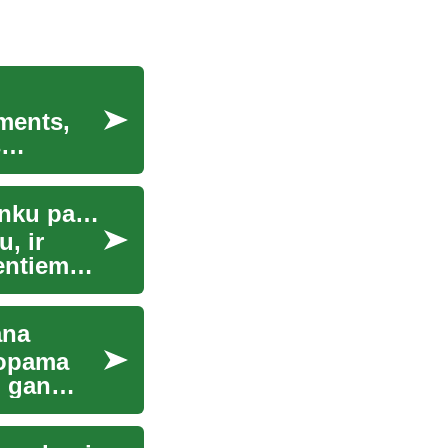
ments,
s
Aizdevumi un kredīti: ko jāzina par naudu un banku pakalpojumiem
, ir
entiem
ana
topama
, gan