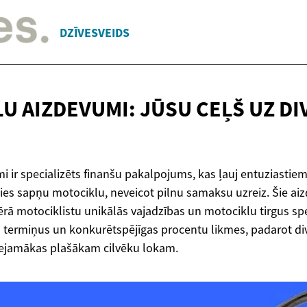
DZĪVESVEIDS
U AIZDEVUMI: JŪSU CEĻŠ UZ
DI
i ir specializēts finanšu pakalpojums, kas ļauj entuziastie
ies sapņu motociklu, neveicot pilnu samaksu uzreiz. Šie aiz
ērā motociklistu unikālās vajadzības un motociklu tirgus spe
 termiņus un konkurētspējīgas procentu likmes, padarot di
eejamākas plašākam cilvēku lokam.