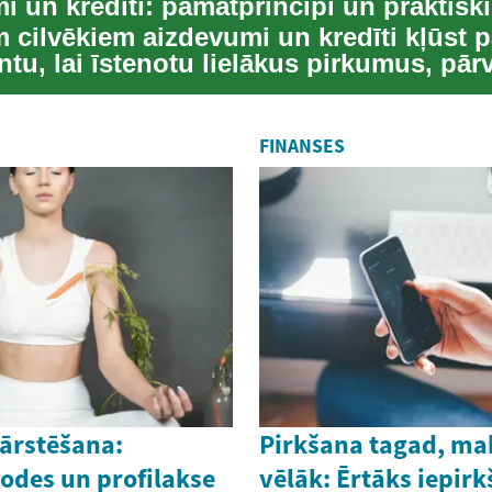
i un kredīti: pamatprincipi un praktisk
 cilvēkiem aizdevumi un kredīti kļūst p
tu, lai īstenotu lielākus pirkumus, pār
 ...
FINANSES
 ārstēšana:
Pirkšana tagad, m
odes un profilakse
vēlāk: Ērtāks iepir