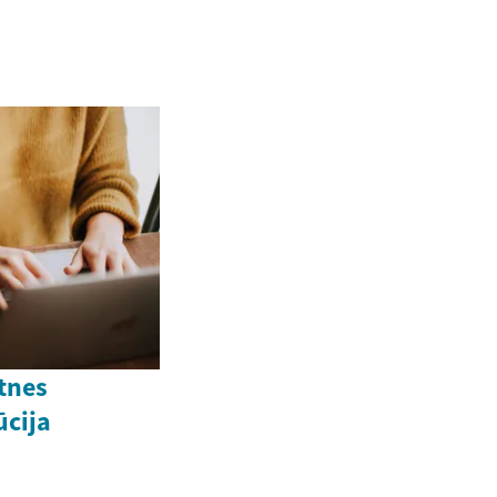
tnes
ūcija