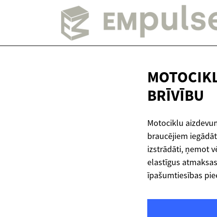
MOTOCIKL
BRĪVĪBU
Motociklu aizdevum
braucējiem iegādāt
izstrādāti, ņemot v
elastīgus atmaksas
īpašumtiesības pi