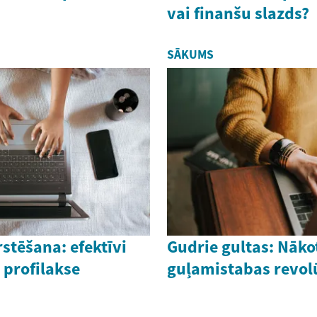
vai finanšu slazds?
SĀKUMS
stēšana: efektīvi
Gudrie gultas: Nāko
 profilakse
guļamistabas revol