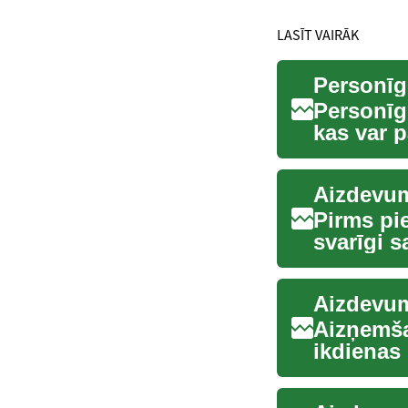
LASĪT VAIRĀK
Personīg
Personīg
kas var p
izdevumus
Pirms pi
svarīgi 
un risku. 
Aizdevum
Aizņemša
ikdienas
uzņēmējd