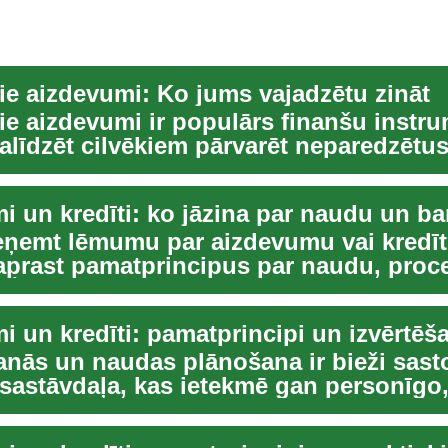
ie aizdevumi: Ko jums vajadzētu zināt
ie aizdevumi ir populārs finanšu instru
alīdzēt cilvēkiem pārvarēt neparedzētu
 vai ...
eņemt lēmumu par aizdevumu vai kredītu
saprast pamatprincipus par naudu, proc
Šis...
i un kredīti: pamatprincipi un izvērtēš
nās un naudas plānošana ir bieži sas
 sastāvdaļa, kas ietekmē gan personīgo
arbība...