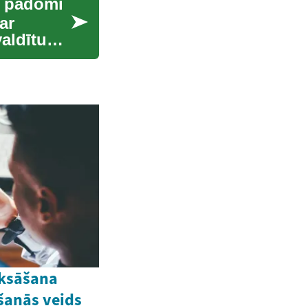
i padomi
ar
valdītu
aksāšana
kšanās veids