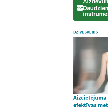
Aizdevum
Daudziem
instrumen
īslaicīgas
DZĪVESVEIDS
Aizcietējuma
efektīvas met