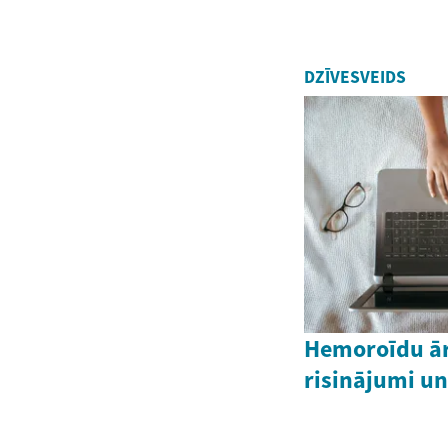
DZĪVESVEIDS
Hemoroīdu ār
risinājumi un