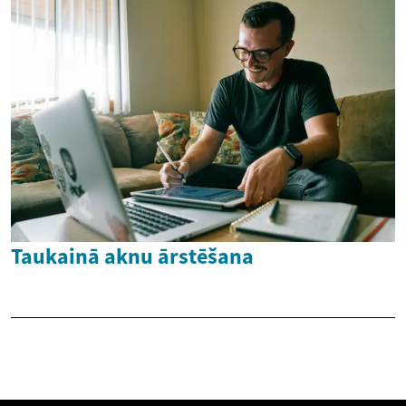
Taukainā aknu ārstēšana