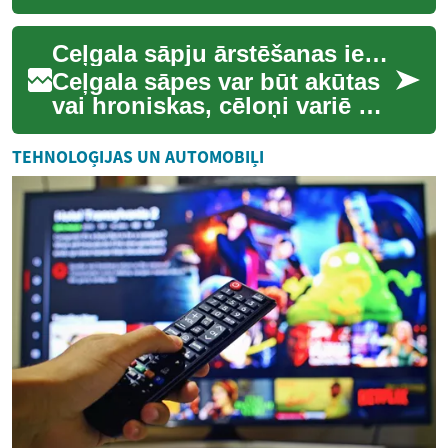
ietekmēt ikdienas kustības,
darba spējas un dzīves
Ceļgala sāpju ārstēšanas iespējas un risinājumi
kvalitāti. Sāpe...
Ceļgala sāpes var būt akūtas
vai hroniskas, cēloņi variē no
traumas un locītavu nodiluma
līdz iekaisumiem un
TEHNOLOĢIJAS UN AUTOMOBIĻI
biomehān...