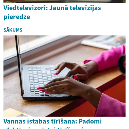
Viedtelevizori: Jaunā televīzijas
pieredze
SĀKUMS
Vannas istabas tīrīšana: Padomi