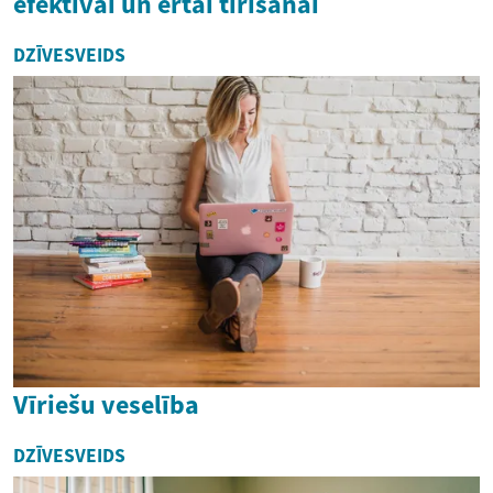
efektīvai un ērtai tīrīšanai
DZĪVESVEIDS
Vīriešu veselība
DZĪVESVEIDS