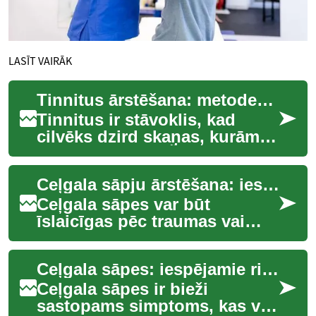
LASĪT VAIRĀK
Tinnitus ārstēšana: metodes, iespējas un efektivitāte
Tinnitus ir stāvoklis, kad
cilvēks dzird skaņas, kurām
nav ārēja avota. Šīs skaņas
var būt zvanīšana, dūkoņa,
Ceļgala sāpju ārstēšana: iespējas un metodes
šņākšan...
Ceļgala sāpes var būt
īslaicīgas pēc traumas vai
pakāpeniskas, kas saistītas ar
nolietošanos un iekaisumu.
Ceļgala sāpes: iespējamie risinājumi un ārstēšanas iespējas
Simptomi v...
Ceļgala sāpes ir bieži
sastopams simptoms, kas var