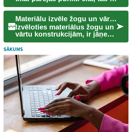
neatņemama sastāvdaļa, kas
ietekmē funkcionalitāti, estē...
Materiālu izvēle žogu un vārtu konstrukcijām
Izvēloties materiālus žogu un
vārtu konstrukcijām, ir jāņem
vērā vairāki būtiski faktori,
kas ietekmē gan īpašuma
SĀKUMS
dro...