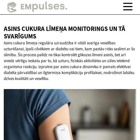
ASINS CUKURA LĪMEŅA MONITORINGS UN
TĀ
SVARĪGUMS
Asins cukura līmeņa regulāra uzraudzība ir vitāli svarīga veselības
uzturēšanai, īpaši cilvēkiem ar diabētu vai tiem, kam pastāv risks saslimt ar šo
slimību. Šis process palīdz ne tikai kontrolēt glikozes līmeni asinīs, bet arī
sniedz vērtīgu ieskatu par to, kā uzturs, fiziskās aktivitātes un zāles ietekmē
organisma reakciju. Izpratne par asins cukura dinamiku ir pamats efektīvai
diabēta pārvaldībai un ilgtermiņa komplikāciju profilaksei, nodrošinot labāku
dzīves kvalitāti un veselību.