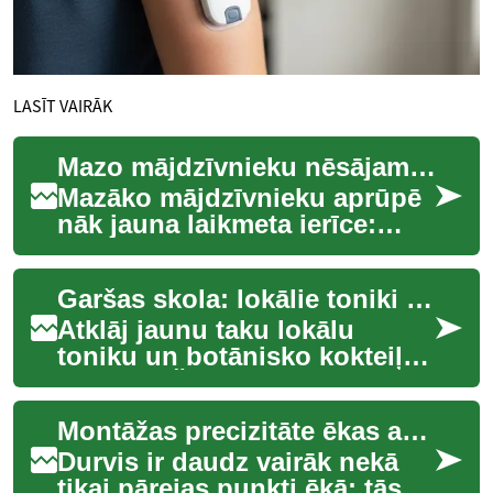
LASĪT VAIRĀK
Mazo mājdzīvnieku nēsājamie biosensori un to nākotne
Mazāko mājdzīvnieku aprūpē
nāk jauna laikmeta ierīce:
nēsājamie biosensori, kas
mērā sirdsdarbību,
Garšas skola: lokālie toniki un botāniskie kokteiļi
temperatūru un uzv...
Atklāj jaunu taku lokālu
toniku un botānisko kokteiļu
pasaulē. Šis ceļojums
iedvesmos eksperimentēt ar
Montāžas precizitāte ēkas atveru elementiem
dārza garšām u...
Durvis ir daudz vairāk nekā
tikai pārejas punkti ēkā; tās ir