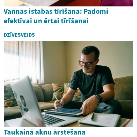
Vannas istabas tīrīšana: Padomi
efektīvai un ērtai tīrīšanai
DZĪVESVEIDS
Taukainā aknu ārstēšana